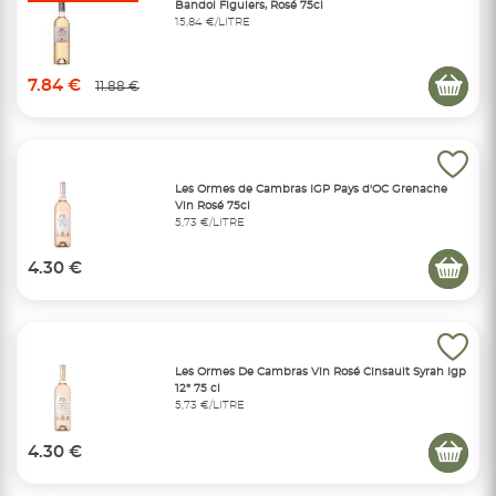
Bandol Figuiers, Rosé 75cl
15,84 €/LITRE
7.84 €
11.88 €
Les Ormes de Cambras IGP Pays d'OC Grenache
Vin Rosé 75cl
5,73 €/LITRE
4.30 €
Les Ormes De Cambras Vin Rosé Cinsault Syrah Igp
12° 75 cl
5,73 €/LITRE
4.30 €