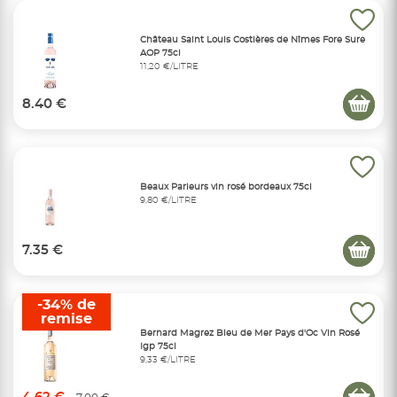
Château Saint Louis Costières de Nîmes Fore Sure
AOP 75cl
11,20 €/LITRE
8.40 €
Beaux Parleurs vin rosé bordeaux 75cl
9,80 €/LITRE
7.35 €
-34% de
remise
Bernard Magrez Bleu de Mer Pays d'Oc Vin Rosé
Igp 75cl
9,33 €/LITRE