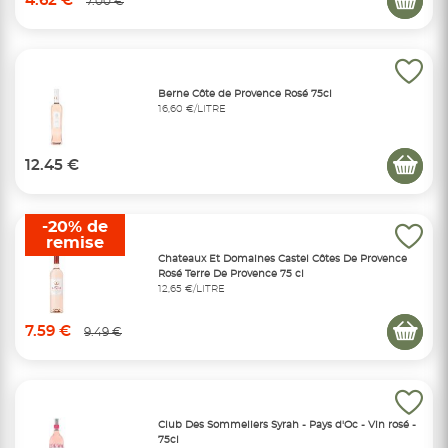
4.62 €
7.00 €
Berne Côte de Provence Rosé 75cl
16,60 €/LITRE
12.45 €
-20% de
remise
Chateaux Et Domaines Castel Côtes De Provence
Rosé Terre De Provence 75 cl
12,65 €/LITRE
7.59 €
9.49 €
Club Des Sommeliers Syrah - Pays d'Oc - Vin rosé -
75cl