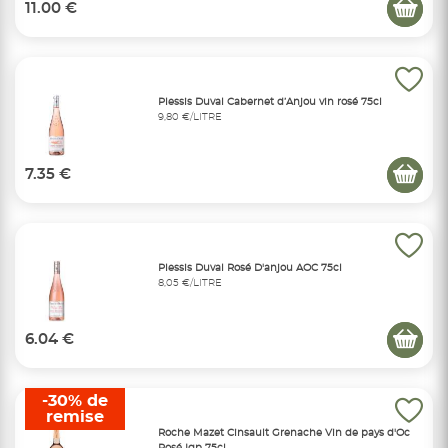
11.00 €
Plessis Duval Cabernet d’Anjou vin rosé 75cl
9,80 €/LITRE
7.35 €
Plessis Duval Rosé D'anjou AOC 75cl
8,05 €/LITRE
6.04 €
-30% de
remise
Roche Mazet Cinsault Grenache Vin de pays d'Oc