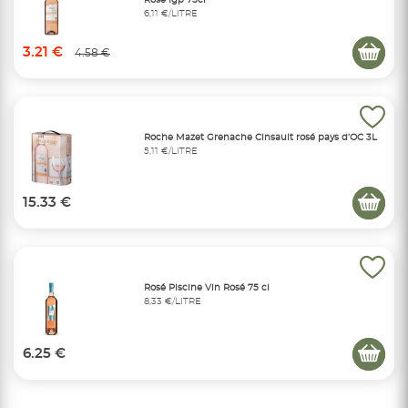
Rosé Igp 75cl
6,11 €/LITRE
3.21 €
4.58 €
Roche Mazet Grenache Cinsault rosé pays d’OC 3L
5,11 €/LITRE
15.33 €
Rosé Piscine Vin Rosé 75 cl
8,33 €/LITRE
6.25 €