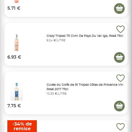
5.71 €
Crazy Tropez 75 Clvin De Pays Du Var Igp, Rosé 75cl
9,24 €/LITRE
6.93 €
Cuvée du Golfe de St Tropez Côtes de Provence Vin
Rosé 2017 75cl
10,33 €/LITRE
7.75 €
-34% de
remise