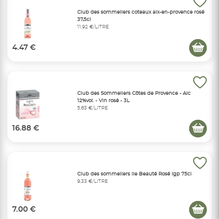
Club des sommeliers coteaux aix-en-provence rosé
37,5cl
11,92 €/LITRE
4.47 €
Club des Sommeliers Côtes de Provence - Alc
12%vol. - Vin rosé - 3L
5,63 €/LITRE
16.88 €
Club des sommeliers Ile Beauté Rosé Igp 75cl
9,33 €/LITRE
7.00 €