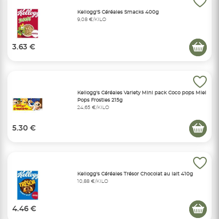
Kellogg'S Céréales Smacks 400g
9,08 €/KILO
3.63 €
Kellogg's Céréales Variety Mini pack Coco pops Miel
Pops Frosties 215g
24,65 €/KILO
5.30 €
Kellogg's Céréales Trésor Chocolat au lait 410g
10,88 €/KILO
4.46 €