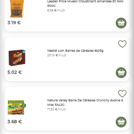
Leader Price Muesli Croustillant Amandes Et Noix
500G
6,38 €/KILO
3.19 €
Nestlé Lion Barres de Céréales 8x25g
25,10 €/KILO
5.02 €
Nature Valley Barre De Céréales Crunchy Avoine &
Miel 5X42G
17,52 €/KILO
3.68 €