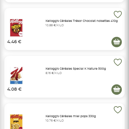
Kellogg's Céréales Trésor Chocolat noisettes 410g
10,88 €/KILO
4.46 €
Kellogg's Céréales Special K Nature 500g
8,16 €/KILO
4.08 €
Kellogg's Céréales miel pops 330g
10,76 €/KILO