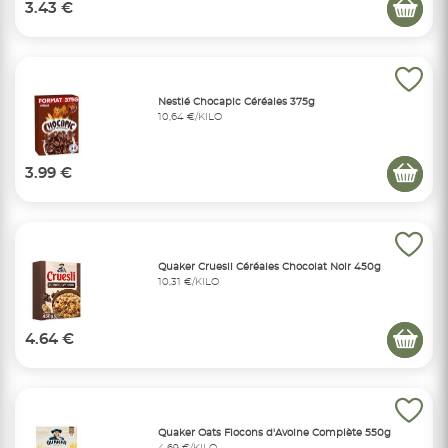
3.43 €
Nestlé Chocapic Céréales 375g
10,64 €/KILO
3.99 €
Quaker Cruesli Céréales Chocolat Noir 450g
10,31 €/KILO
4.64 €
Quaker Oats Flocons d'Avoine Complète 550g
4,69 €/KILO