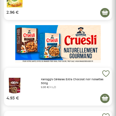
2.96 €
Kellogg's Céréales Extra Chocolat noir noisettes
500g
9,86 €/KILO
4.93 €