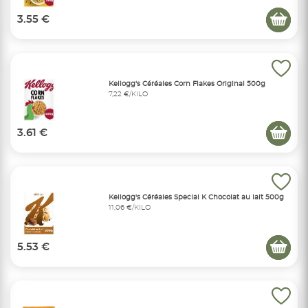
3.55 €
Kellogg's Céréales Corn Flakes Original 500g
7,22 €/KILO
3.61 €
Kellogg's Céréales Special K Chocolat au lait 500g
11,06 €/KILO
5.53 €