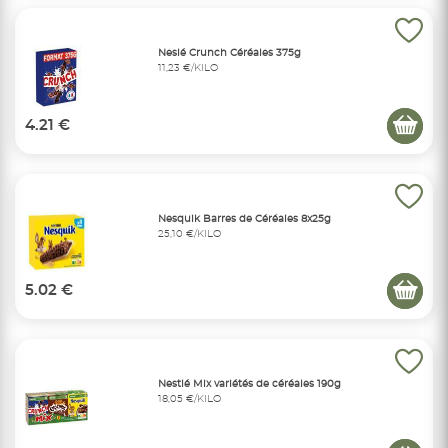
Neslé Crunch Céréales 375g
11,23 €/KILO
4.21 €
Nesquik Barres de Céréales 8x25g
25,10 €/KILO
5.02 €
Nestlé Mix variétés de céréales 190g
18,05 €/KILO