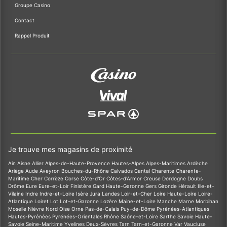
Groupe Casino
Contact
Rappel Produit
Je trouve mes magasins de proximité
Ain
Aisne
Allier
Alpes-de-Haute-Provence
Hautes-Alpes
Alpes-Maritimes
Ardèche
Ariège
Aude
Aveyron
Bouches-du-Rhône
Calvados
Cantal
Charente
Charente-
Maritime
Cher
Corrèze
Corse
Côte-d'Or
Côtes-d'Armor
Creuse
Dordogne
Doubs
Drôme
Eure
Eure-et-Loir
Finistère
Gard
Haute-Garonne
Gers
Gironde
Hérault
Ille-et-
Vilaine
Indre
Indre-et-Loire
Isère
Jura
Landes
Loir-et-Cher
Loire
Haute-Loire
Loire-
Atlantique
Loiret
Lot
Lot-et-Garonne
Lozère
Maine-et-Loire
Manche
Marne
Morbihan
Moselle
Nièvre
Nord
Oise
Orne
Pas-de-Calais
Puy-de-Dôme
Pyrénées-Atlantiques
Hautes-Pyrénées
Pyrénées-Orientales
Rhône
Saône-et-Loire
Sarthe
Savoie
Haute-
Savoie
Seine-Maritime
Yvelines
Deux-Sèvres
Tarn
Tarn-et-Garonne
Var
Vaucluse