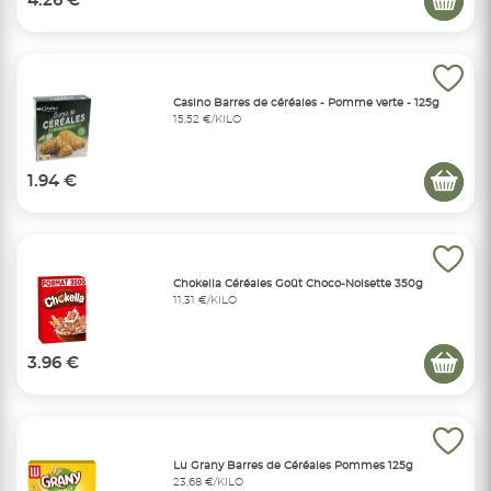
4.26 €
Casino Barres de céréales - Pomme verte - 125g
15,52 €/KILO
1.94 €
Chokella Céréales Goût Choco-Noisette 350g
11,31 €/KILO
3.96 €
Lu Grany Barres de Céréales Pommes 125g
23,68 €/KILO