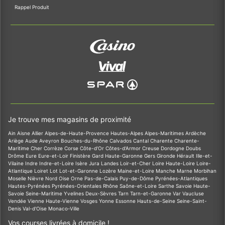
Rappel Produit
Je trouve mes magasins de proximité
Ain
Aisne
Allier
Alpes-de-Haute-Provence
Hautes-Alpes
Alpes-Maritimes
Ardèche
Ariège
Aude
Aveyron
Bouches-du-Rhône
Calvados
Cantal
Charente
Charente-
Maritime
Cher
Corrèze
Corse
Côte-d'Or
Côtes-d'Armor
Creuse
Dordogne
Doubs
Drôme
Eure
Eure-et-Loir
Finistère
Gard
Haute-Garonne
Gers
Gironde
Hérault
Ille-et-
Vilaine
Indre
Indre-et-Loire
Isère
Jura
Landes
Loir-et-Cher
Loire
Haute-Loire
Loire-
Atlantique
Loiret
Lot
Lot-et-Garonne
Lozère
Maine-et-Loire
Manche
Marne
Morbihan
Moselle
Nièvre
Nord
Oise
Orne
Pas-de-Calais
Puy-de-Dôme
Pyrénées-Atlantiques
Hautes-Pyrénées
Pyrénées-Orientales
Rhône
Saône-et-Loire
Sarthe
Savoie
Haute-
Savoie
Seine-Maritime
Yvelines
Deux-Sèvres
Tarn
Tarn-et-Garonne
Var
Vaucluse
Vendée
Vienne
Haute-Vienne
Vosges
Yonne
Essonne
Hauts-de-Seine
Seine-Saint-
Denis
Val-d'Oise
Monaco-Ville
Vos courses livrées à domicile !