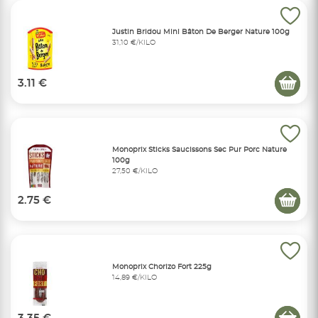
Justin Bridou Mini Bâton De Berger Nature 100g
31,10 €/KILO
3.11 €
Monoprix Sticks Saucissons Sec Pur Porc Nature
100g
27,50 €/KILO
2.75 €
Monoprix Chorizo Fort 225g
14,89 €/KILO