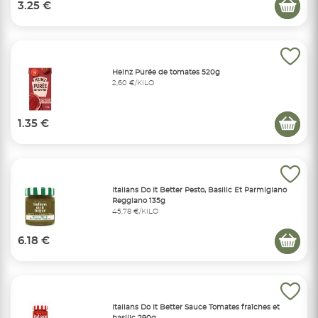
3.25 €
Heinz Purée de tomates 520g
2,60 €/KILO
1.35 €
Italians Do It Better Pesto, Basilic Et Parmigiano
Reggiano 135g
45,78 €/KILO
6.18 €
Italians Do It Better Sauce Tomates fraîches et