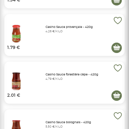
1.34 €
Casino Sauce provençale - 420g
4,26 €/KILO
1.79 €
Casino Sauce forestière cèpe - 420g
4,79 €/KILO
2.01 €
Casino Sauce bolognais - 420g
5,50 €/KILO