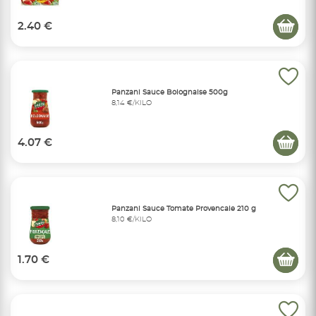
2.40 €
Panzani Sauce Bolognaise 500g
8,14 €/KILO
4.07 €
Panzani Sauce Tomate Provencale 210 g
8,10 €/KILO
1.70 €