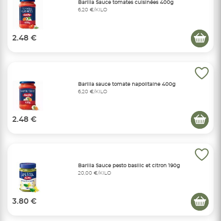
Barilla Sauce tomates cuisinées 400g
6,20 €/KILO
2.48 €
Barilla sauce tomate napolitaine 400g
6,20 €/KILO
2.48 €
Barilla Sauce pesto basilic et citron 190g
20,00 €/KILO
3.80 €