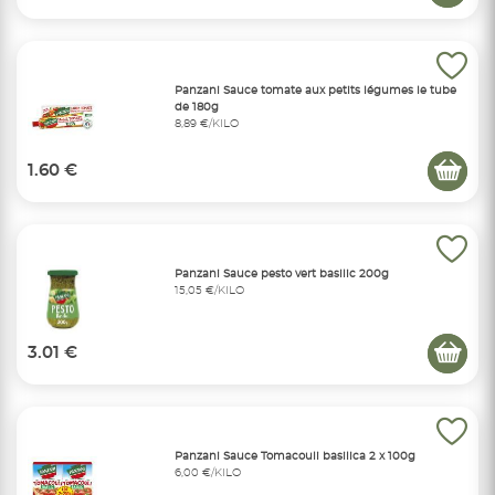
Panzani Sauce tomate aux petits légumes le tube
de 180g
8,89 €/KILO
1.60 €
Panzani Sauce pesto vert basilic 200g
15,05 €/KILO
3.01 €
Panzani Sauce Tomacouli basilica 2 x 100g
6,00 €/KILO