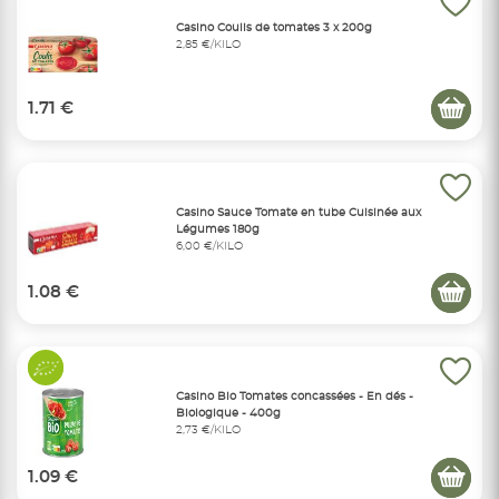
Casino Coulis de tomates 3 x 200g
2,85 €/KILO
1.71 €
Casino Sauce Tomate en tube Cuisinée aux
Légumes 180g
6,00 €/KILO
1.08 €
Casino Bio Tomates concassées - En dés -
Biologique - 400g
2,73 €/KILO
1.09 €