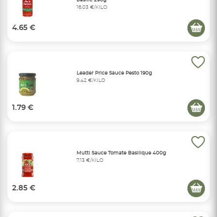
basilic 290g
16,03 €/KILO
4.65 €
Leader Price Sauce Pesto 190g
9,42 €/KILO
1.79 €
Mutti Sauce Tomate Basilique 400g
7,13 €/KILO
2.85 €