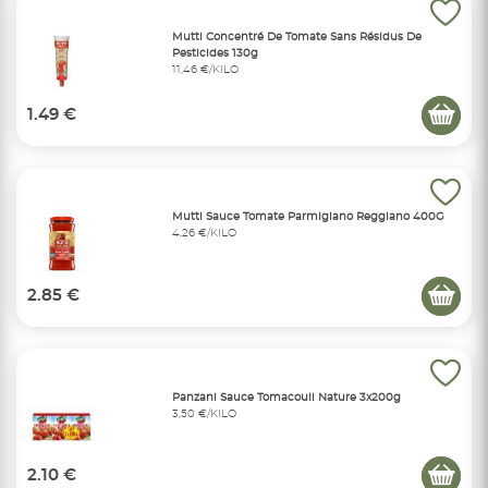
Mutti Concentré De Tomate Sans Résidus De
Pesticides 130g
11,46 €/KILO
1.49 €
Mutti Sauce Tomate Parmigiano Reggiano 400G
4,26 €/KILO
2.85 €
Panzani Sauce Tomacouli Nature 3x200g
3,50 €/KILO
2.10 €