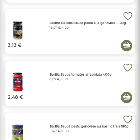
Casino Delices Sauce pesto à la genovese - 190g
16,47 €/KILO
3.13 €
Barilla Sauce tomates arrabbiata 400g
6,20 €/KILO
2.48 €
Barilla Sauce pesto genovese au basilic frais 190g
18,47 €/KILO