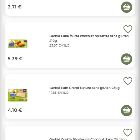
3.71 €
Gerblé Cake fourré chocolat noisettes sans gluten
210g
25,67 €/KILO
5.39 €
Gerblé Pain Grand Nature sans gluten 230g
17,83 €/KILO
4.10 €
Gerblé Cookie Pépites de Chocolat Sans Gluten -