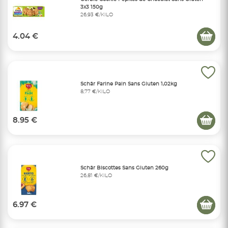
3x3 150g
26,93 €/KILO
4.04 €
Schär Farine Pain Sans Gluten 1,02kg
8,77 €/KILO
8.95 €
Schär Biscottes Sans Gluten 260g
26,81 €/KILO
6.97 €