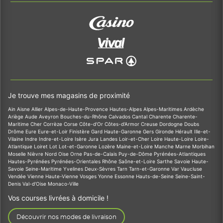
Je trouve mes magasins de proximité
Ain
Aisne
Allier
Alpes-de-Haute-Provence
Hautes-Alpes
Alpes-Maritimes
Ardèche
Ariège
Aude
Aveyron
Bouches-du-Rhône
Calvados
Cantal
Charente
Charente-
Maritime
Cher
Corrèze
Corse
Côte-d'Or
Côtes-d'Armor
Creuse
Dordogne
Doubs
Drôme
Eure
Eure-et-Loir
Finistère
Gard
Haute-Garonne
Gers
Gironde
Hérault
Ille-et-
Vilaine
Indre
Indre-et-Loire
Isère
Jura
Landes
Loir-et-Cher
Loire
Haute-Loire
Loire-
Atlantique
Loiret
Lot
Lot-et-Garonne
Lozère
Maine-et-Loire
Manche
Marne
Morbihan
Moselle
Nièvre
Nord
Oise
Orne
Pas-de-Calais
Puy-de-Dôme
Pyrénées-Atlantiques
Hautes-Pyrénées
Pyrénées-Orientales
Rhône
Saône-et-Loire
Sarthe
Savoie
Haute-
Savoie
Seine-Maritime
Yvelines
Deux-Sèvres
Tarn
Tarn-et-Garonne
Var
Vaucluse
Vendée
Vienne
Haute-Vienne
Vosges
Yonne
Essonne
Hauts-de-Seine
Seine-Saint-
Denis
Val-d'Oise
Monaco-Ville
Vos courses livrées à domicile !
Découvrir nos modes de livraison