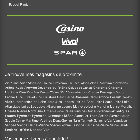
Rappel Produit
Je trouve mes magasins de proximité
Ain
Aisne
Allier
Alpes-de-Haute-Provence
Hautes-Alpes
Alpes-Maritimes
Ardèche
Ariège
Aude
Aveyron
Bouches-du-Rhône
Calvados
Cantal
Charente
Charente-
Maritime
Cher
Corrèze
Corse
Côte-d'Or
Côtes-d'Armor
Creuse
Dordogne
Doubs
Drôme
Eure
Eure-et-Loir
Finistère
Gard
Haute-Garonne
Gers
Gironde
Hérault
Ille-et-
Vilaine
Indre
Indre-et-Loire
Isère
Jura
Landes
Loir-et-Cher
Loire
Haute-Loire
Loire-
Atlantique
Loiret
Lot
Lot-et-Garonne
Lozère
Maine-et-Loire
Manche
Marne
Morbihan
Moselle
Nièvre
Nord
Oise
Orne
Pas-de-Calais
Puy-de-Dôme
Pyrénées-Atlantiques
Hautes-Pyrénées
Pyrénées-Orientales
Rhône
Saône-et-Loire
Sarthe
Savoie
Haute-
Savoie
Seine-Maritime
Yvelines
Deux-Sèvres
Tarn
Tarn-et-Garonne
Var
Vaucluse
Vendée
Vienne
Haute-Vienne
Vosges
Yonne
Essonne
Hauts-de-Seine
Seine-Saint-
Denis
Val-d'Oise
Monaco-Ville
Vos courses livrées à domicile !