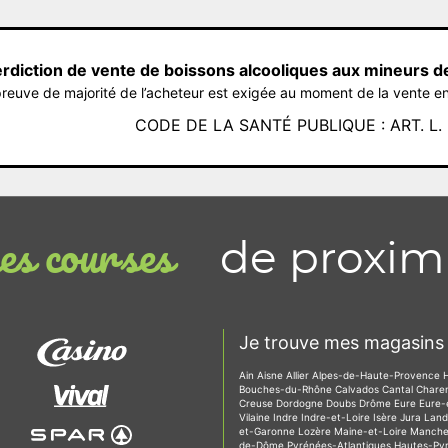
erdiction de vente de boissons alcooliques aux mineurs d
reuve de majorité de l’acheteur est exigée au moment de la vente en
CODE DE LA SANTÉ PUBLIQUE : ART. L. 3
de proxim
s courses
Je trouve mes magasins 
Ain
Aisne
Allier
Alpes-de-Haute-Provence
Bouches-du-Rhône
Calvados
Cantal
Chare
Creuse
Dordogne
Doubs
Drôme
Eure
Eure-
Vilaine
Indre
Indre-et-Loire
Isère
Jura
Lan
et-Garonne
Lozère
Maine-et-Loire
Manch
de-Dôme
Pyrénées-Atlantiques
Hautes-Py