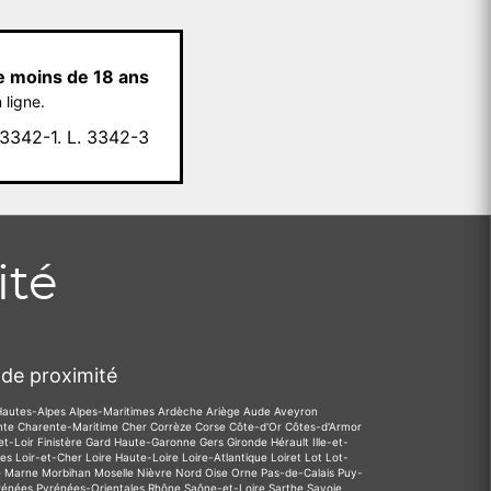
e moins de 18 ans
 ligne.
342-1. L. 3342-3
ité
de proximité
Hautes-Alpes
Alpes-Maritimes
Ardèche
Ariège
Aude
Aveyron
nte
Charente-Maritime
Cher
Corrèze
Corse
Côte-d'Or
Côtes-d'Armor
et-Loir
Finistère
Gard
Haute-Garonne
Gers
Gironde
Hérault
Ille-et-
des
Loir-et-Cher
Loire
Haute-Loire
Loire-Atlantique
Loiret
Lot
Lot-
e
Marne
Morbihan
Moselle
Nièvre
Nord
Oise
Orne
Pas-de-Calais
Puy-
rénées
Pyrénées-Orientales
Rhône
Saône-et-Loire
Sarthe
Savoie