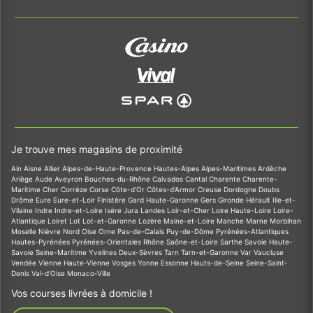
Je trouve mes magasins de proximité
Ain
Aisne
Allier
Alpes-de-Haute-Provence
Hautes-Alpes
Alpes-Maritimes
Ardèche
Ariège
Aude
Aveyron
Bouches-du-Rhône
Calvados
Cantal
Charente
Charente-
Maritime
Cher
Corrèze
Corse
Côte-d'Or
Côtes-d'Armor
Creuse
Dordogne
Doubs
Drôme
Eure
Eure-et-Loir
Finistère
Gard
Haute-Garonne
Gers
Gironde
Hérault
Ille-et-
Vilaine
Indre
Indre-et-Loire
Isère
Jura
Landes
Loir-et-Cher
Loire
Haute-Loire
Loire-
Atlantique
Loiret
Lot
Lot-et-Garonne
Lozère
Maine-et-Loire
Manche
Marne
Morbihan
Moselle
Nièvre
Nord
Oise
Orne
Pas-de-Calais
Puy-de-Dôme
Pyrénées-Atlantiques
Hautes-Pyrénées
Pyrénées-Orientales
Rhône
Saône-et-Loire
Sarthe
Savoie
Haute-
Savoie
Seine-Maritime
Yvelines
Deux-Sèvres
Tarn
Tarn-et-Garonne
Var
Vaucluse
Vendée
Vienne
Haute-Vienne
Vosges
Yonne
Essonne
Hauts-de-Seine
Seine-Saint-
Denis
Val-d'Oise
Monaco-Ville
Vos courses livrées à domicile !