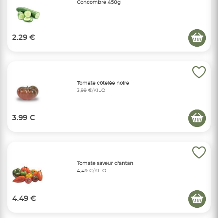
Concombre 450g
2.29 €
Tomate côtelée noire
3,99 €/KILO
3.99 €
Tomate saveur d'antan
4,49 €/KILO
4.49 €