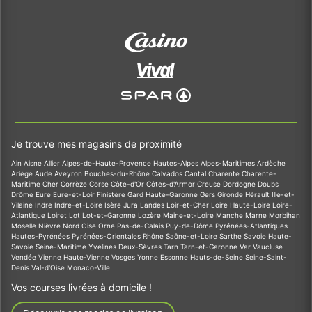
Je trouve mes magasins de proximité
Ain
Aisne
Allier
Alpes-de-Haute-Provence
Hautes-Alpes
Alpes-Maritimes
Ardèche
Ariège
Aude
Aveyron
Bouches-du-Rhône
Calvados
Cantal
Charente
Charente-
Maritime
Cher
Corrèze
Corse
Côte-d'Or
Côtes-d'Armor
Creuse
Dordogne
Doubs
Drôme
Eure
Eure-et-Loir
Finistère
Gard
Haute-Garonne
Gers
Gironde
Hérault
Ille-et-
Vilaine
Indre
Indre-et-Loire
Isère
Jura
Landes
Loir-et-Cher
Loire
Haute-Loire
Loire-
Atlantique
Loiret
Lot
Lot-et-Garonne
Lozère
Maine-et-Loire
Manche
Marne
Morbihan
Moselle
Nièvre
Nord
Oise
Orne
Pas-de-Calais
Puy-de-Dôme
Pyrénées-Atlantiques
Hautes-Pyrénées
Pyrénées-Orientales
Rhône
Saône-et-Loire
Sarthe
Savoie
Haute-
Savoie
Seine-Maritime
Yvelines
Deux-Sèvres
Tarn
Tarn-et-Garonne
Var
Vaucluse
Vendée
Vienne
Haute-Vienne
Vosges
Yonne
Essonne
Hauts-de-Seine
Seine-Saint-
Denis
Val-d'Oise
Monaco-Ville
Vos courses livrées à domicile !