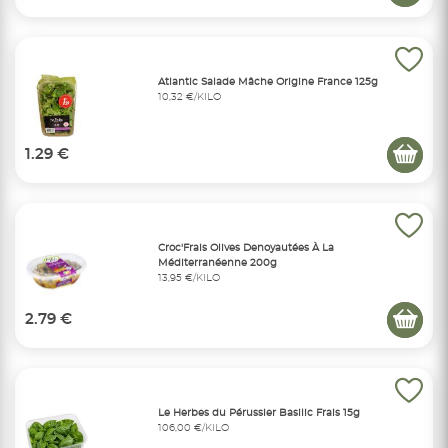
Atlantic Salade Mâche Origine France 125g
10,32 €/KILO
1.29 €
Croc'Frais Olives Denoyautées À La
Méditerranéenne 200g
13,95 €/KILO
2.79 €
Le Herbes du Pérussier Basilic Frais 15g
106,00 €/KILO