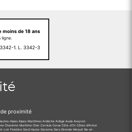
e moins de 18 ans
 ligne.
342-1. L. 3342-3
ité
de proximité
Hautes-Alpes
Alpes-Maritimes
Ardèche
Ariège
Aude
Aveyron
nte
Charente-Maritime
Cher
Corrèze
Corse
Côte-d'Or
Côtes-d'Armor
et-Loir
Finistère
Gard
Haute-Garonne
Gers
Gironde
Hérault
Ille-et-