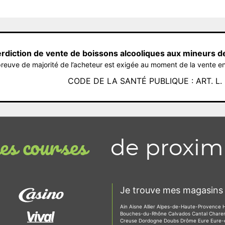
erdiction de vente de boissons alcooliques aux mineurs d
reuve de majorité de l’acheteur est exigée au moment de la vente en
CODE DE LA SANTÉ PUBLIQUE : ART. L. 3
de proxim
s courses
Je trouve mes magasins 
Ain
Aisne
Allier
Alpes-de-Haute-Provence
Bouches-du-Rhône
Calvados
Cantal
Chare
Creuse
Dordogne
Doubs
Drôme
Eure
Eure-