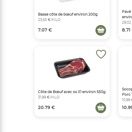
Pavé 
Basse côte de bœuf environ 200g
envir
23,55 €/KILO
29,02
7.07 €
8.71
Socop
Côte de Bœuf avec os X1 environ 550g
Porc 
31,99 €/KILO
10,99
20.79 €
10.9