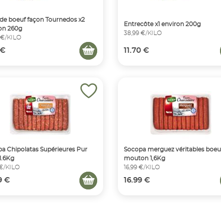
de boeuf façon Tournedos x2
Entrecôte x1 environ 200g
on 260g
38,99 €/KILO
 €/KILO
 €
11.70 €
a Chipolatas Supérieures Pur
Socopa merguez véritables boeuf
1.6Kg
mouton 1,6Kg
 €/KILO
16,99 €/KILO
9 €
16.99 €