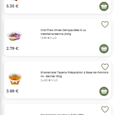
5.35 €
Croc'Frais Olives Denoyautées À La
Méditerranéenne 200g
13,95 €/KILO
2.79 €
Ensoleil'ade Tapena Préparation à Base de Poivrons
Mi- Séchés 150g
24,60 €/KILO
3.69 €