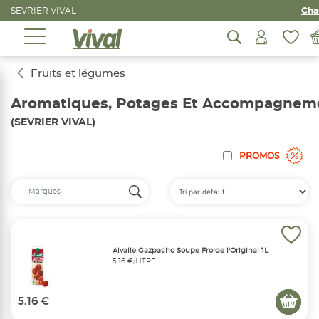
SEVRIER VIVAL
Cha
Fruits et légumes
Aromatiques, Potages Et Accompagnem
(SEVRIER VIVAL)
PROMOS
Alvalle Gazpacho Soupe Froide l'Original 1L
5,16 €/LITRE
5.16 €