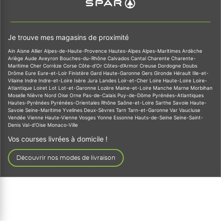
Je trouve mes magasins de proximité
Ain
Aisne
Allier
Alpes-de-Haute-Provence
Hautes-Alpes
Alpes-Maritimes
Ardèche
Ariège
Aude
Aveyron
Bouches-du-Rhône
Calvados
Cantal
Charente
Charente-
Maritime
Cher
Corrèze
Corse
Côte-d'Or
Côtes-d'Armor
Creuse
Dordogne
Doubs
Drôme
Eure
Eure-et-Loir
Finistère
Gard
Haute-Garonne
Gers
Gironde
Hérault
Ille-et-
Vilaine
Indre
Indre-et-Loire
Isère
Jura
Landes
Loir-et-Cher
Loire
Haute-Loire
Loire-
Atlantique
Loiret
Lot
Lot-et-Garonne
Lozère
Maine-et-Loire
Manche
Marne
Morbihan
Moselle
Nièvre
Nord
Oise
Orne
Pas-de-Calais
Puy-de-Dôme
Pyrénées-Atlantiques
Hautes-Pyrénées
Pyrénées-Orientales
Rhône
Saône-et-Loire
Sarthe
Savoie
Haute-
Savoie
Seine-Maritime
Yvelines
Deux-Sèvres
Tarn
Tarn-et-Garonne
Var
Vaucluse
Vendée
Vienne
Haute-Vienne
Vosges
Yonne
Essonne
Hauts-de-Seine
Seine-Saint-
Denis
Val-d'Oise
Monaco-Ville
Vos courses livrées à domicile !
Découvrir nos modes de livraison