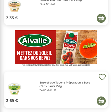
Ensoleil'ade Houmous Extra 175g
19,14 €/KILO
3.35 €
Ensoleil'ade Tapena Préparation à Base
d’Artichauts 150g
24,60 €/KILO
3.69 €