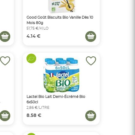
Good Goût Biscuits Bio Vanille Dès 10
Mois 80g
51,75 €/KILO
4.14 €
Lactel Bio Lait Demi-Écrémé Bio
6x50cl
2,86 €/LITRE
8.58 €