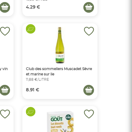
4.29 €
 vin
Club des sommeliers Muscadet Sèvre
et marine sur lie
11,88 €/LITRE
8.91 €