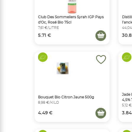
Club Des Sommeliers Syrah IGP Pays
Disti
d'Oc, Rosé Bio 75cl
l’anc
7,61 €/LITRE
44,04
5.71 €
30.8
Jade 
Bouquet Bio Citron Jaune 500g
4,5% 
8,98 €/KILO
5,12 
4.49 €
3.84