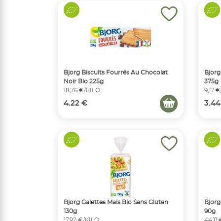
Bjorg Biscuits Fourrés Au Chocolat
Bjorg
Noir Bio 225g
375g
18,76 €/KILO
9,17 
4.22 €
3.44
Bjorg Galettes Maïs Bio Sans Gluten
Bjorg
130g
90g
17,92 €/KILO
44,11