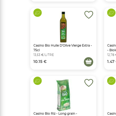
Casino Bio Huile D'Olive Vierge Extra -
Casin
75cl
- Biol
13,53 €/LITRE
12,78
10.15 €
1.47
Casino Bio Riz - Long grain -
Casin