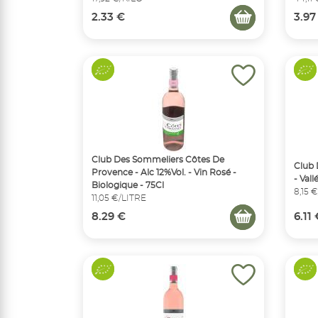
2.33 €
3.97
Club Des Sommeliers Côtes De
Club 
Provence - Alc 12%Vol. - Vin Rosé -
- Val
Biologique - 75Cl
8,15 
11,05 €/LITRE
8.29 €
6.11