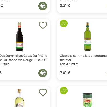
 €
3.21 €
Des Sommeliers Côtes Du Rhône
Club des sommeliers chardonnay
lée Du Rhône Vin Rouge - Bio 75Cl
bio 75cl
€/LITRE
9,35 €/LITRE
 €
7.01 €