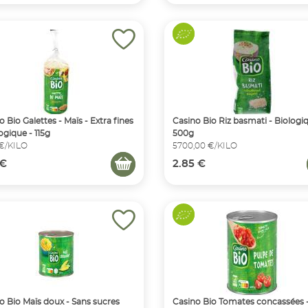
o Bio Galettes - Maïs - Extra fines
Casino Bio Riz basmati - Biologi
ogique - 115g
500g
 €/KILO
5700,00 €/KILO
 €
2.85 €
o Bio Maïs doux - Sans sucres
Casino Bio Tomates concassées 