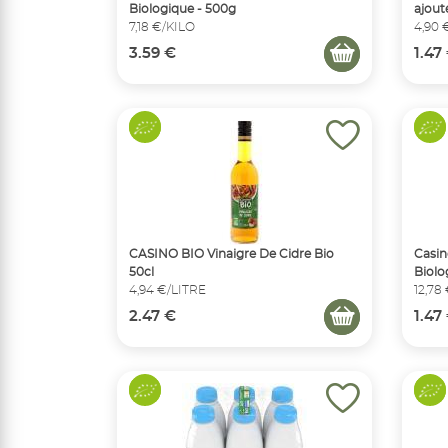
Biologique - 500g
ajout
7,18 €/KILO
4,90 
3.59 €
1.47
CASINO BIO Vinaigre De Cidre Bio
Casin
50cl
Biolo
4,94 €/LITRE
12,78
2.47 €
1.47