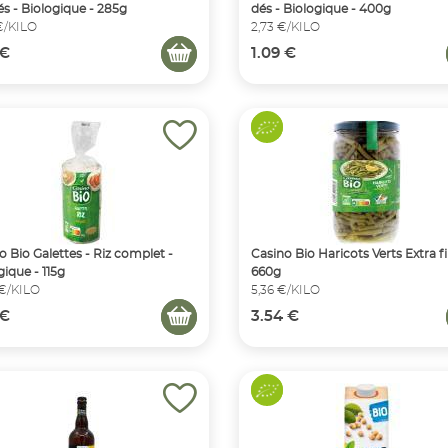
és - Biologique - 285g
dés - Biologique - 400g
€/KILO
2,73 €/KILO
 €
1.09 €
o Bio Galettes - Riz complet -
Casino Bio Haricots Verts Extra f
gique - 115g
660g
 €/KILO
5,36 €/KILO
 €
3.54 €