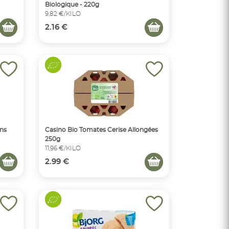
Biologique - 220g
9,82 €/KILO
2.16 €
ins
Casino Bio Tomates Cerise Allongées
250g
11,96 €/KILO
2.99 €