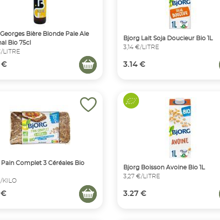
 Georges Bière Blonde Pale Ale
Bjorg Lait Soja Doucieur Bio 1L
nal Bio 75cl
3,14 €/LITRE
€/LITRE
 €
3.14 €
 Pain Complet 3 Céréales Bio
Bjorg Boisson Avoine Bio 1L
3,27 €/LITRE
€/KILO
 €
3.27 €