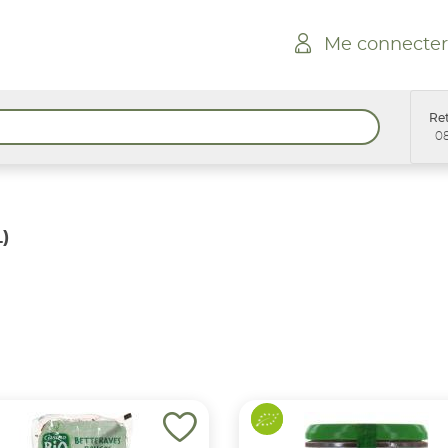
Me connecter
Ret
08
)