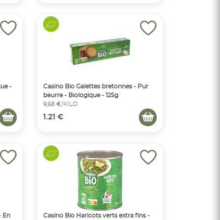
que -
Casino Bio Galettes bretonnes - Pur
beurre - Biologique - 125g
9,68 €/KILO
1.21 €
- En
Casino Bio Haricots verts extra fins -