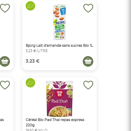
Bjorg Lait d'amande sans sucres Bio 1L
3,23 €/LITRE
3.23 €
pas
Céréal Bio Pad Thai repas express
220g
19,50 €/KILO