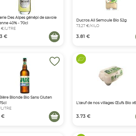
llerie Des Alpes génépi de savoie
Ducros Ail Semoule Bio 52g
ienne 40% - 70cl
73,27 €/KILO
 €/LITRE
3 €
3.81 €
Bière Blonde Bio Sans Gluten
75cl
L'œuf de nos villages Œufs Bio x6
€/LITRE
 €
3.73 €