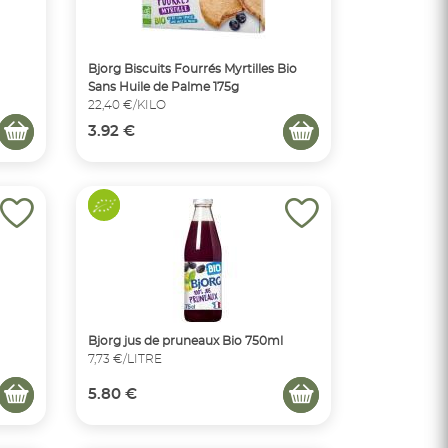
Bjorg Biscuits Fourrés Myrtilles Bio
Sans Huile de Palme 175g
22,40 €/KILO
3.92 €
Bjorg jus de pruneaux Bio 750ml
7,73 €/LITRE
5.80 €