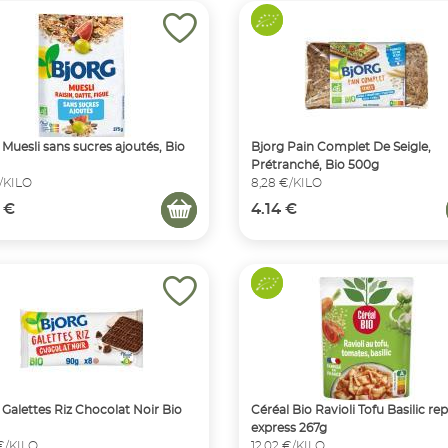
 Muesli sans sucres ajoutés, Bio
Bjorg Pain Complet De Seigle,
Prétranché, Bio 500g
€/KILO
8,28 €/KILO
 €
4.14 €
 Galettes Riz Chocolat Noir Bio
Céréal Bio Ravioli Tofu Basilic re
express 267g
 €/KILO
12,02 €/KILO