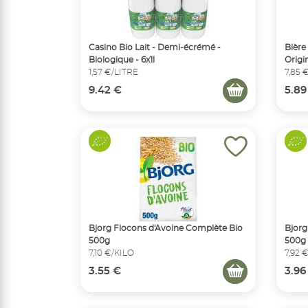
Casino Bio Lait - Demi-écrémé -
Bière
Biologique - 6x1l
Origi
1,57 €/LITRE
7,85 
9.42 €
5.89
Bjorg Flocons d'Avoine Complète Bio
Bjorg
500g
500g
7,10 €/KILO
7,92 
3.55 €
3.96