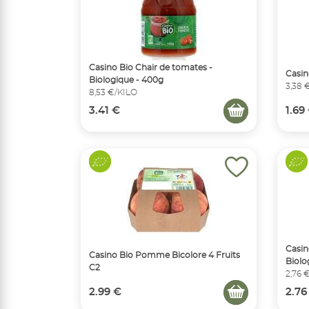
Casino Bio Chair de tomates -
Casin
Biologique - 400g
3,38 
8,53 €/KILO
3.41 €
1.69
Casin
Casino Bio Pomme Bicolore 4 Fruits
Biolog
C2
2,76 
2.99 €
2.76