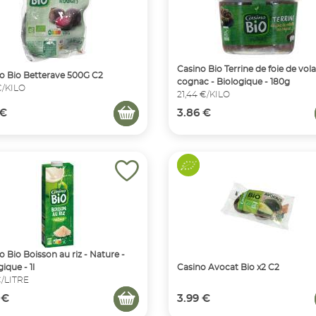
Casino Bio Terrine de foie de vola
o Bio Betterave 500G C2
cognac - Biologique - 180g
€/KILO
21,44 €/KILO
 €
3.86 €
o Bio Boisson au riz - Nature -
ique - 1l
Casino Avocat Bio x2 C2
€/LITRE
 €
3.99 €