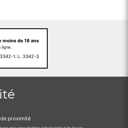
e moins de 18 ans
 ligne.
342-1. L. 3342-3
ité
de proximité
Hautes-Alpes
Alpes-Maritimes
Ardèche
Ariège
Aude
Aveyron