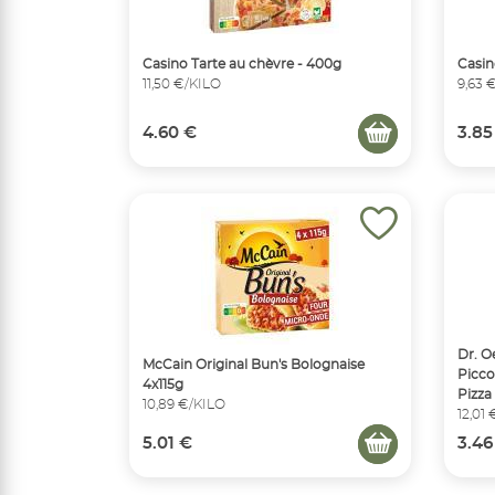
Casino Tarte au chèvre - 400g
Casin
11,50 €/KILO
9,63 
4.60 €
3.85
Dr. O
McCain Original Bun's Bolognaise
Picco
4x115g
Pizza
10,89 €/KILO
12,01
5.01 €
3.46