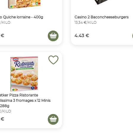
o Quiche lorraine - 400g
Casino 2 Baconcheeseburgers
€/KILO
13,34 €/KILO
 €
4.43 €
etker Pizza Ristorante
lissima 3 fromages x 12 Minis
 288g
 €/KILO
 €