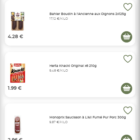
Bahier Boudin à l'Ancienne aux Oignons 2x125g
17,12 €/KILO
4.28 €
Herta Knacki Original x6 210g
9,48 €/KILO
1.99 €
Monoprix Saucisson à L'Ail Fumé Pur Porc 300g
9,87 €/KILO