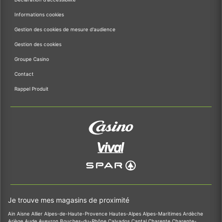
Informations cookies
Gestion des cookies de mesure d'audience
Gestion des cookies
Groupe Casino
Contact
Rappel Produit
Je trouve mes magasins de proximité
Ain
Aisne
Allier
Alpes-de-Haute-Provence
Hautes-Alpes
Alpes-Maritimes
Ardèche
Ariège
Aude
Aveyron
Bouches-du-Rhône
Calvados
Cantal
Charente
Charente-