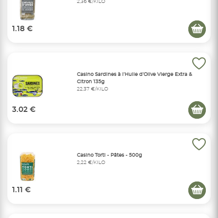
2,36 €/KILO
1.18 €
Casino Sardines à l’Huile d’Olive Vierge Extra &
Citron 135g
22,37 €/KILO
3.02 €
Casino Torti - Pâtes - 500g
2,22 €/KILO
1.11 €