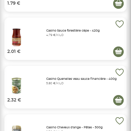
1.79 €
Casino Sauce forestière cèpe - 420g
4,79 €/KILO
2.01 €
Casino Quenelles veau sauce financière - 400g
5,80 €/KILO
2.32 €
Casino Cheveux d'ange - Pâtes - 500g