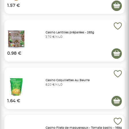
1.57 €
Casino Lentilles préparées - 265g
3,70 €/KILO
0.98 €
Casino Coquillettes Au Beurre
8,20 €/KILO
1.64 €
Casino Filets de maquereaux - Tomate basilic - 169g