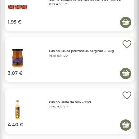
9,29 €/KILO
1.95 €
Casino Sauce poivrons aubergines - 190g
16,16 €/KILO
3.07 €
Casino Huile de noix - 25cl
17,60 €/LITRE
4.40 €