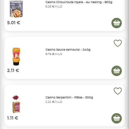
Casino Choucroute royale - Au riesling - 800g
6,26 €/KILO
5.01 €
Casino Sauce samourai - 240g
8,79 €/KILO
2.11 €
Casino Serpentini - Pâtes - 500g
2,22 €/KILO
1.11 €