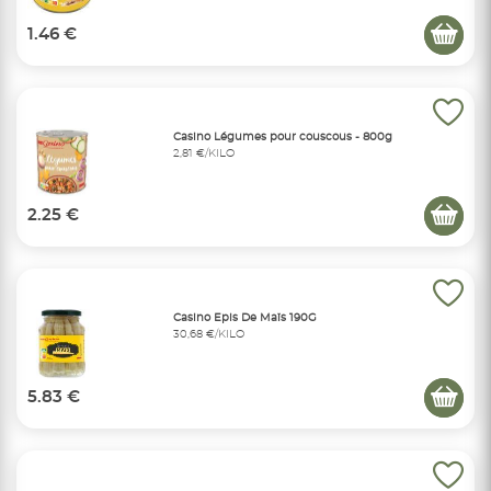
1.46 €
Casino Légumes pour couscous - 800g
2,81 €/KILO
2.25 €
Casino Epis De Maïs 190G
30,68 €/KILO
5.83 €