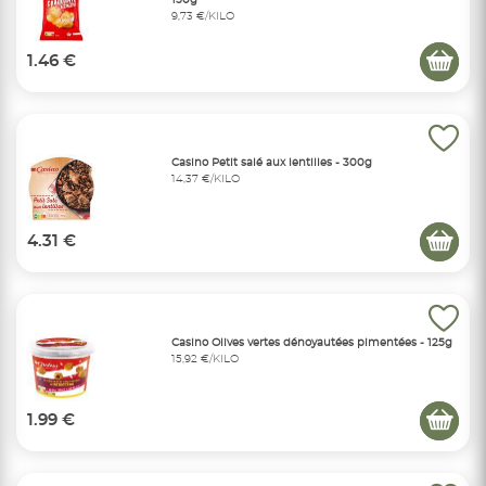
9,73 €/KILO
1.46 €
Casino Petit salé aux lentilles - 300g
14,37 €/KILO
4.31 €
Casino Olives vertes dénoyautées pimentées - 125g
15,92 €/KILO
1.99 €