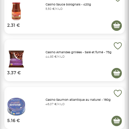
Casino Sauce bolognais - 420g
5,50 €/KILO
2.31 €
Casino Amandes grillées - Salé et fumé - 75g
44,93 €/KILO
3.37 €
Casino Saumon atlantique au naturel - 160g
46,07 €/KILO
5.16 €