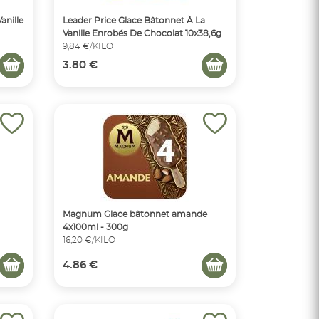
anille
Leader Price Glace Bâtonnet À La
Vanille Enrobés De Chocolat 10x38,6g
9,84 €/KILO
3.80 €
Magnum Glace bâtonnet amande
4x100ml - 300g
16,20 €/KILO
4.86 €