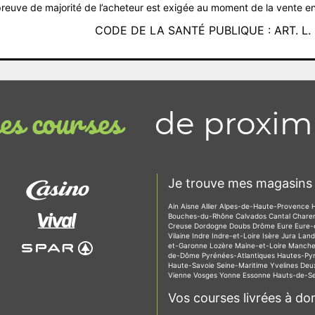
reuve de majorité de l’acheteur est exigée au moment de la vente en
CODE DE LA SANTÉ PUBLIQUE : ART. L. 3
de proxim
s courses
Je trouve mes magasins 
Ain
Aisne
Allier
Alpes-de-Haute-Provence
Bouches-du-Rhône
Calvados
Cantal
Chare
Creuse
Dordogne
Doubs
Drôme
Eure
Eure-
Vilaine
Indre
Indre-et-Loire
Isère
Jura
Lan
et-Garonne
Lozère
Maine-et-Loire
Manch
de-Dôme
Pyrénées-Atlantiques
Hautes-Py
Haute-Savoie
Seine-Maritime
Yvelines
Deu
Vienne
Vosges
Yonne
Essonne
Hauts-de-S
Vos courses livrées à dom