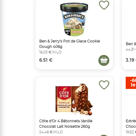
Ben & Jerry's Pot de Glace Cookie
Ben &
Dough 406g
44,31
16,03 €/KILO
6.51 €
3.19
-6
l
Côte d'Or 4 Bâtonnets Vanille
Extrê
Chocolat Lait Noisette 260g
Choco
24,46 €/KILO
19,52