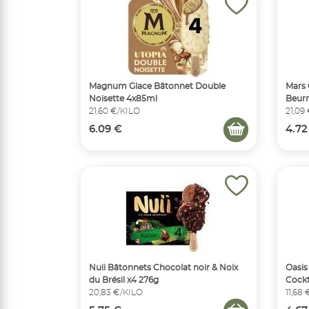
Magnum Glace Bâtonnet Double
Mars 
Noisette 4x85ml
Beurr
21,60 €/KILO
21,09
6.09 €
4.72
Nuii Bâtonnets Chocolat noir & Noix
Oasis
du Brésil x4 276g
Cockt
20,83 €/KILO
11,68