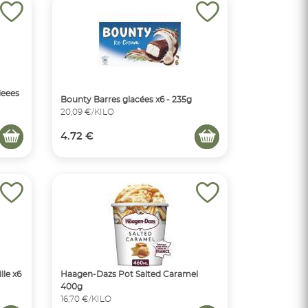
ieees
Bounty Barres glacées x6 - 235g
20,09 €/KILO
4.72 €
lle x6
Haagen-Dazs Pot Salted Caramel
400g
16,70 €/KILO