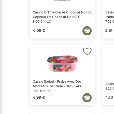
Casino Crème Glacée Chocolat Noir Et
Casin
Copeaux De Chocolat Noir 511G
Madag
8,00 €/KILO
7,02 
4.09 €
3.51
Casino Sorbet - Fraise Avec Des
Casin
Morceaux De Fraise - Bac - 540G
8,20 
9,24 €/KILO
4.99 €
4.10