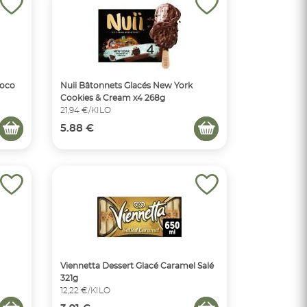
Coco
Nuii Bâtonnets Glacés New York
Cookies & Cream x4 268g
21,94 €/KILO
5.88 €
Viennetta Dessert Glacé Caramel Salé
321g
12,22 €/KILO