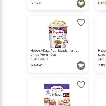
6.36 €
6.09
Haagen-Dazs Pot Macadamia nut
Haage
brittle Prem 400g
Selec
16,70 €/KILO
24,59
6.68 €
7.82