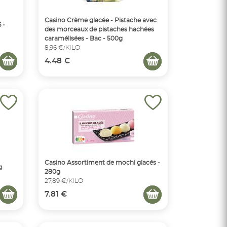
Casino Crème glacée - Pistache avec
 -
des morceaux de pistaches hachées
caramélisées - Bac - 500g
8,96 €/KILO
4.48 €
Casino Assortiment de mochi glacés -
g
280g
27,89 €/KILO
7.81 €