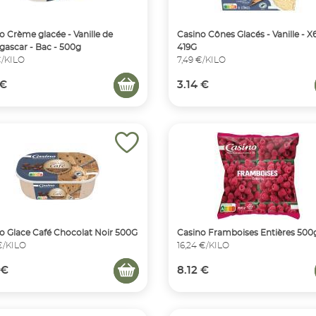
o Crème glacée - Vanille de
Casino Cônes Glacés - Vanille - X6
ascar - Bac - 500g
419G
€/KILO
7,49 €/KILO
 €
3.14 €
o Glace Café Chocolat Noir 500G
Casino Framboises Entières 500
€/KILO
16,24 €/KILO
 €
8.12 €