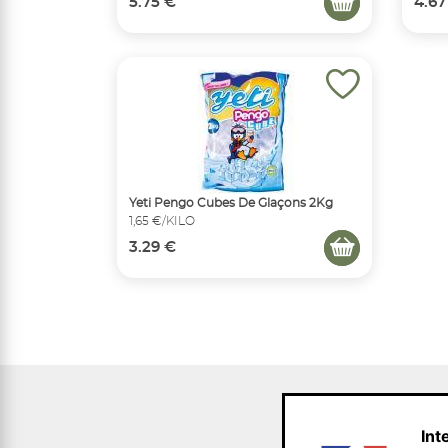
5.75 €
4.67
Yeti Pengo Cubes De Glaçons 2Kg
1,65 €/KILO
3.29 €
Int