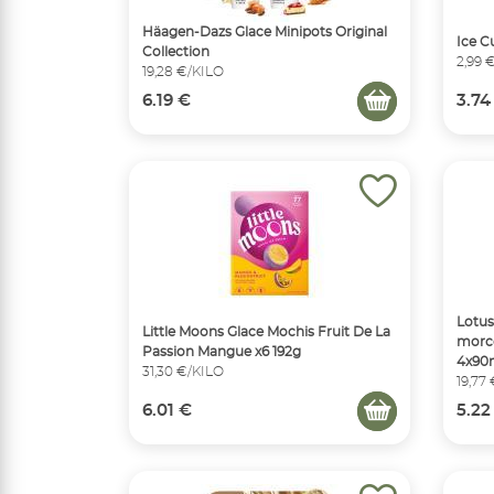
Häagen-Dazs Glace Minipots Original
Ice C
Collection
2,99 
19,28 €/KILO
6.19 €
3.74
Lotus
Little Moons Glace Mochis Fruit De La
morce
Passion Mangue x6 192g
4x90
31,30 €/KILO
19,77
6.01 €
5.22