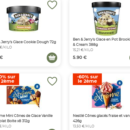
Ben & Jerry's Glace en Pot Brook
 Jerry's Glace Cookie Dough 72g
& Cream 388g
 €/KILO
15,21 €/KILO
 €
5.90 €
0% sur
-60% sur
e 2ème
le 2ème
me Mini Cônes de Glace Vanille
Nestlé Cônes glacés fraise et vani
lat Boite x8 312g
426g
 €/KILO
13,50 €/KILO