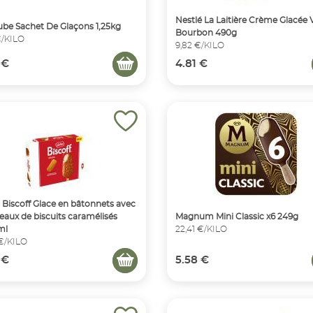
Nestlé La Laitière Crème Glacée V
ube Sachet De Glaçons 1,25kg
Bourbon 490g
€/KILO
9,82 €/KILO
 €
4.81 €
 Biscoff Glace en bâtonnets avec
aux de biscuits caramélisés
Magnum Mini Classic x6 249g
ml
22,41 €/KILO
 €/KILO
 €
5.58 €