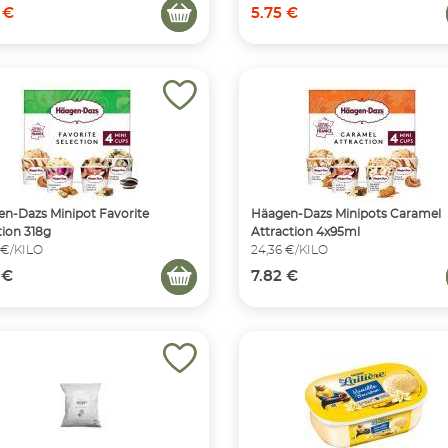
 €
5.75 €
n-Dazs Minipot Favorite
Häagen-Dazs Minipots Caramel
tion 318g
Attraction 4x95ml
 €/KILO
24,36 €/KILO
 €
7.82 €