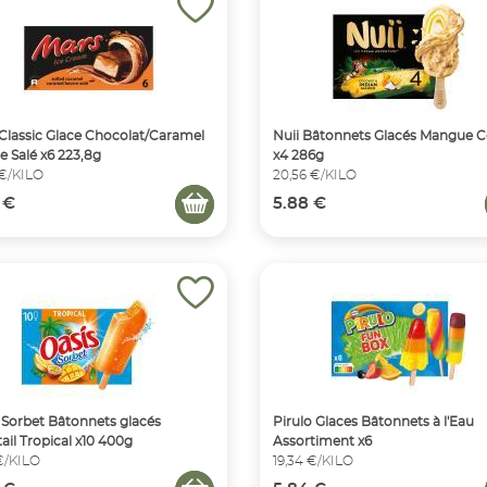
Classic Glace Chocolat/Caramel
Nuii Bâtonnets Glacés Mangue 
e Salé x6 223,8g
x4 286g
 €/KILO
20,56 €/KILO
 €
5.88 €
 Sorbet Bâtonnets glacés
Pirulo Glaces Bâtonnets à l'Eau
ail Tropical x10 400g
Assortiment x6
 €/KILO
19,34 €/KILO