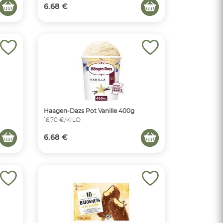
6.68 €
Haagen-Dazs Pot Vanille 400g
16,70 €/KILO
6.68 €