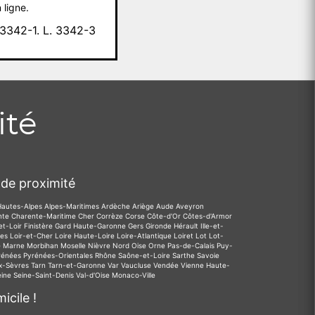
 ligne.
342-1. L. 3342-3
ité
de proximité
Hautes-Alpes
Alpes-Maritimes
Ardèche
Ariège
Aude
Aveyron
nte
Charente-Maritime
Cher
Corrèze
Corse
Côte-d'Or
Côtes-d'Armor
et-Loir
Finistère
Gard
Haute-Garonne
Gers
Gironde
Hérault
Ille-et-
des
Loir-et-Cher
Loire
Haute-Loire
Loire-Atlantique
Loiret
Lot
Lot-
e
Marne
Morbihan
Moselle
Nièvre
Nord
Oise
Orne
Pas-de-Calais
Puy-
rénées
Pyrénées-Orientales
Rhône
Saône-et-Loire
Sarthe
Savoie
x-Sèvres
Tarn
Tarn-et-Garonne
Var
Vaucluse
Vendée
Vienne
Haute-
eine
Seine-Saint-Denis
Val-d'Oise
Monaco-Ville
icile !