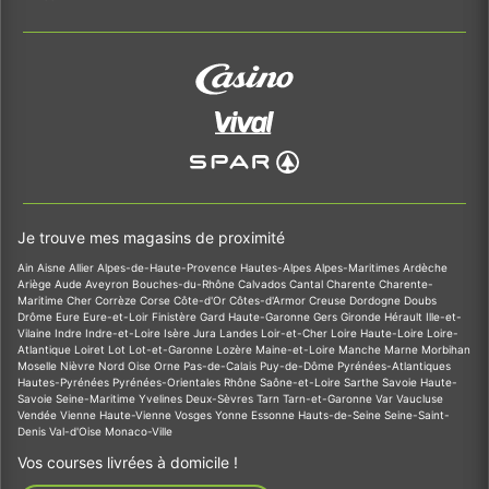
Je trouve mes magasins de proximité
Ain
Aisne
Allier
Alpes-de-Haute-Provence
Hautes-Alpes
Alpes-Maritimes
Ardèche
Ariège
Aude
Aveyron
Bouches-du-Rhône
Calvados
Cantal
Charente
Charente-
Maritime
Cher
Corrèze
Corse
Côte-d'Or
Côtes-d'Armor
Creuse
Dordogne
Doubs
Drôme
Eure
Eure-et-Loir
Finistère
Gard
Haute-Garonne
Gers
Gironde
Hérault
Ille-et-
Vilaine
Indre
Indre-et-Loire
Isère
Jura
Landes
Loir-et-Cher
Loire
Haute-Loire
Loire-
Atlantique
Loiret
Lot
Lot-et-Garonne
Lozère
Maine-et-Loire
Manche
Marne
Morbihan
Moselle
Nièvre
Nord
Oise
Orne
Pas-de-Calais
Puy-de-Dôme
Pyrénées-Atlantiques
Hautes-Pyrénées
Pyrénées-Orientales
Rhône
Saône-et-Loire
Sarthe
Savoie
Haute-
Savoie
Seine-Maritime
Yvelines
Deux-Sèvres
Tarn
Tarn-et-Garonne
Var
Vaucluse
Vendée
Vienne
Haute-Vienne
Vosges
Yonne
Essonne
Hauts-de-Seine
Seine-Saint-
Denis
Val-d'Oise
Monaco-Ville
Vos courses livrées à domicile !