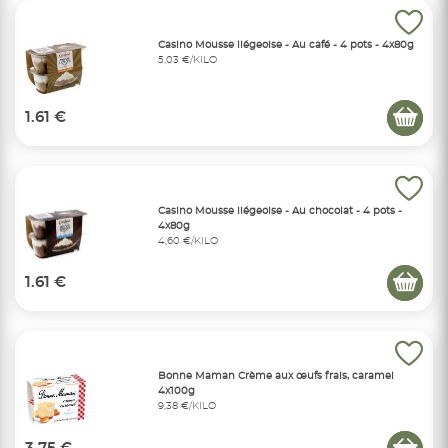
Casino Mousse liégeoise - Au café - 4 pots - 4x80g
5,03 €/KILO
1.61 €
Casino Mousse liégeoise - Au chocolat - 4 pots -
4x80g
4,60 €/KILO
1.61 €
Bonne Maman Crème aux œufs frais, caramel
4x100g
9,38 €/KILO