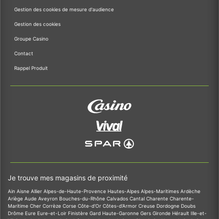
Gestion des cookies de mesure d'audience
Gestion des cookies
Groupe Casino
Contact
Rappel Produit
Je trouve mes magasins de proximité
Ain
Aisne
Allier
Alpes-de-Haute-Provence
Hautes-Alpes
Alpes-Maritimes
Ardèche
Ariège
Aude
Aveyron
Bouches-du-Rhône
Calvados
Cantal
Charente
Charente-
Maritime
Cher
Corrèze
Corse
Côte-d'Or
Côtes-d'Armor
Creuse
Dordogne
Doubs
Drôme
Eure
Eure-et-Loir
Finistère
Gard
Haute-Garonne
Gers
Gironde
Hérault
Ille-et-