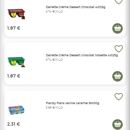
Danette Crème Dessert Chocolat 4x125g
3,74 €/KILO
1.87 €
Danette Crème Dessert chocolat noisette 4x125g
3,74 €/KILO
1.87 €
Flanby Flans vanille caramel 6x100g
3,85 €/KILO
2.31 €