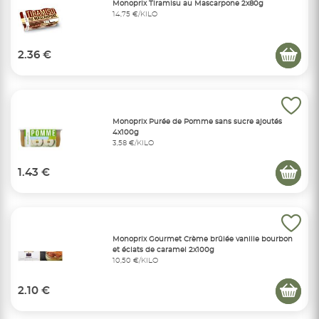
Monoprix Tiramisu au Mascarpone 2x80g
14,75 €/KILO
2.36 €
Monoprix Purée de Pomme sans sucre ajoutés
4x100g
3,58 €/KILO
1.43 €
Monoprix Gourmet Crème brûlée vanille bourbon
et éclats de caramel 2x100g
10,50 €/KILO
2.10 €