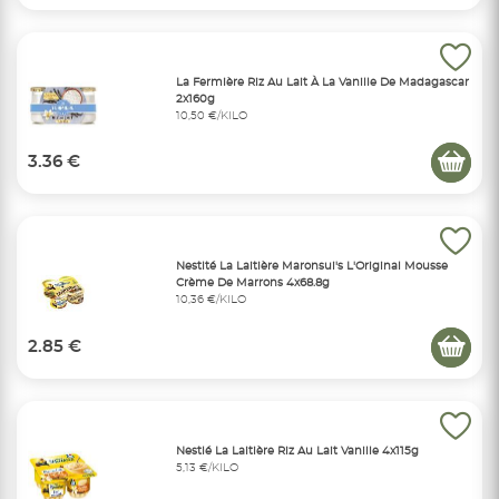
La Fermière Riz Au Lait À La Vanille De Madagascar
2x160g
10,50 €/KILO
3.36 €
Nestlté La Laitière Maronsui's L'Original Mousse
Crème De Marrons 4x68.8g
10,36 €/KILO
2.85 €
Nestlé La Laitière Riz Au Lait Vanille 4x115g
5,13 €/KILO