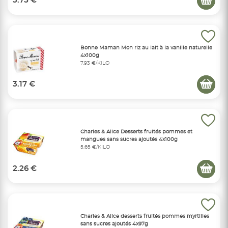
3.75 €
Bonne Maman Mon riz au lait à la vanille naturelle
4x100g
7,93 €/KILO
3.17 €
Charles & Alice Desserts fruités pommes et
mangues sans sucres ajoutés 4x100g
5,65 €/KILO
2.26 €
Charles & Alice desserts fruités pommes myrtilles
sans sucres ajoutés 4x97g