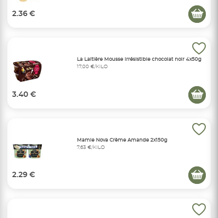
2.36 €
La Laitière Mousse irrésistible chocolat noir 4x50g
17,00 €/KILO
3.40 €
Mamie Nova Crème Amande 2x150g
7,63 €/KILO
2.29 €