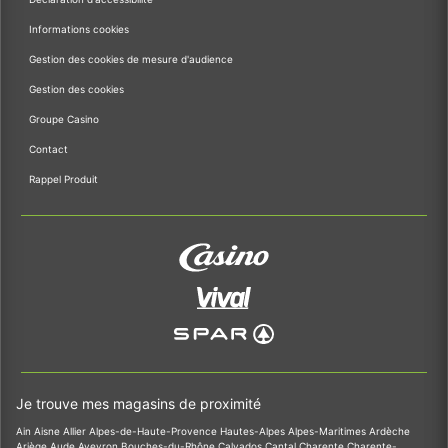
Informations cookies
Gestion des cookies de mesure d'audience
Gestion des cookies
Groupe Casino
Contact
Rappel Produit
Je trouve mes magasins de proximité
Ain
Aisne
Allier
Alpes-de-Haute-Provence
Hautes-Alpes
Alpes-Maritimes
Ardèche
Ariège
Aude
Aveyron
Bouches-du-Rhône
Calvados
Cantal
Charente
Charente-