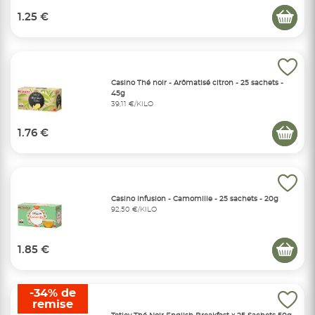
1.25 €
Casino Thé noir - Arômatisé citron - 25 sachets -
45g
39,11 €/KILO
1.76 €
Casino Infusion - Camomille - 25 sachets - 20g
92,50 €/KILO
1.85 €
-34% de
remise