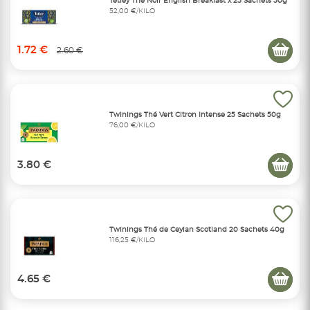
Tetley Thé Noir English Breakfast x 25 Sachets 50g
52,00 €/KILO
1.72 €
2.60 €
Twinings Thé Vert Citron Intense 25 Sachets 50g
76,00 €/KILO
3.80 €
Twinings Thé de Ceylan Scotland 20 Sachets 40g
116,25 €/KILO
4.65 €