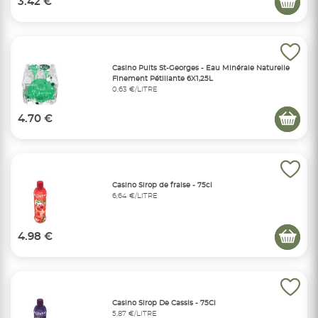
3.42 €
Casino Puits St-Georges - Eau Minérale Naturelle
Finement Pétillante 6X1,25L
0,63 €/LITRE
4.70 €
Casino Sirop de fraise - 75cl
6,64 €/LITRE
4.98 €
Casino Sirop De Cassis - 75Cl
5,87 €/LITRE