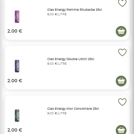
Ciao Energy Pomme Rhubarbe 25cl
8,00 €/LITRE
2.00 €
Ciao Energy Double Litchi 25cl
8,00 €/LITRE
2.00 €
Ciao Energy Kiwi Concombre 25cl
8,00 €/LITRE
2.00 €