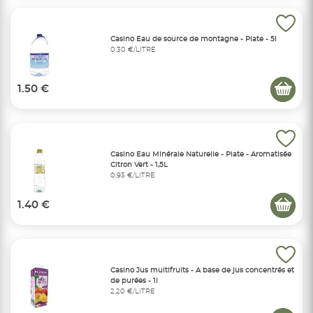
Casino Eau de source de montagne - Plate - 5l
0,30 €/LITRE
1.50 €
Casino Eau Minérale Naturelle - Plate - Aromatisée
Citron Vert - 1,5L
0,93 €/LITRE
1.40 €
Casino Jus multifruits - A base de jus concentrés et
de purées - 1l
2,20 €/LITRE