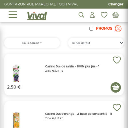
GONFARON RUE MARECHAL FOCH VIVAL
Changer
PROMOS
Sous-famille
Casino Jus de raisin - 100% pur jus - 1l
2,50 €/LITRE
2.50 €
Casino Jus d'orange - A base de concentré - 1l
2,64 €/LITRE