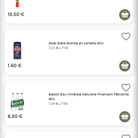
15.50 €
Atlas Bière Blonde en canette 50cl
3,20 €/LITRE
1.60 €
Badoit Eau Minérale Naturelle Finement Pétillante
6x1L
1,08 €/LITRE
6.50 €