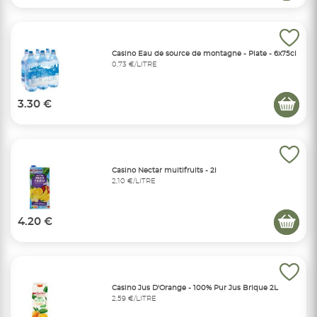
Casino Eau de source de montagne - Plate - 6x75cl
0,73 €/LITRE
3.30 €
Casino Nectar multifruits - 2l
2,10 €/LITRE
4.20 €
Casino Jus D'Orange - 100% Pur Jus Brique 2L
2,59 €/LITRE