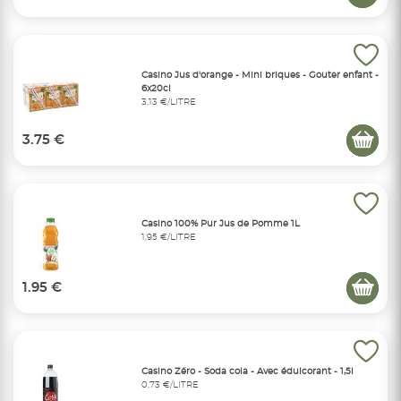
Casino Jus d'orange - Mini briques - Gouter enfant -
6x20cl
3,13 €/LITRE
3.75 €
Casino 100% Pur Jus de Pomme 1L
1,95 €/LITRE
1.95 €
Casino Zéro - Soda cola - Avec édulcorant - 1,5l
0,73 €/LITRE