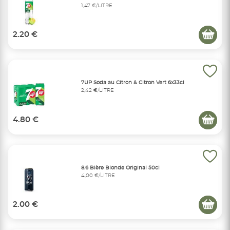
1,47 €/LITRE
2.20 €
7UP Soda au Citron & Citron Vert 6x33cl
2,42 €/LITRE
4.80 €
8.6 Bière Blonde Original 50cl
4,00 €/LITRE
2.00 €