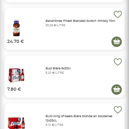
Ballantines Finest Blended Scotch Whisky 70cl
35,29 €/LITRE
24.70 €
Bud Bière 6x25cl
5,20 €/LITRE
7.80 €
BUD King of beers Bière blonde en bouteilles
12x25cL
5,10 €/LITRE