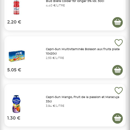
Bud Bière Colder for longer 5% vol. 50cl
4,40 €/LITRE
2.20 €
Capri-Sun Multivitaminés Boisson aux fruits plate
10x20cl
2,53 €/LITRE
5.05 €
Capri-Sun Mango, Fruit de la passion et Maracuja
33cl
3,94 €/LITRE
1.30 €