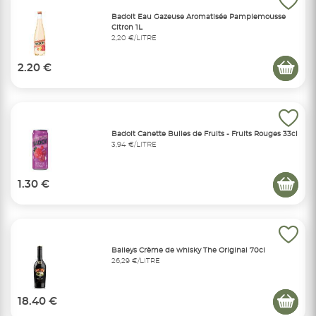
Badoit Eau Gazeuse Aromatisée Pamplemousse
Citron 1L
2,20 €/LITRE
2.20 €
Badoit Canette Bulles de Fruits - Fruits Rouges 33cl
3,94 €/LITRE
1.30 €
Baileys Crème de whisky The Original 70cl
26,29 €/LITRE
18.40 €