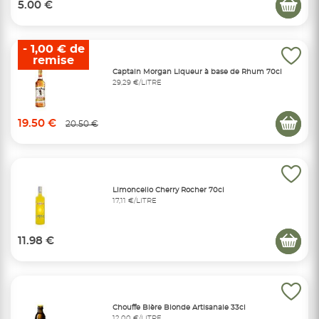
5.00 €
- 1,00 € de
remise
Captain Morgan Liqueur à base de Rhum 70cl
29,29 €/LITRE
19.50 €
20.50 €
Limoncello Cherry Rocher 70cl
17,11 €/LITRE
11.98 €
Chouffe Bière Blonde Artisanale 33cl
12,00 €/LITRE