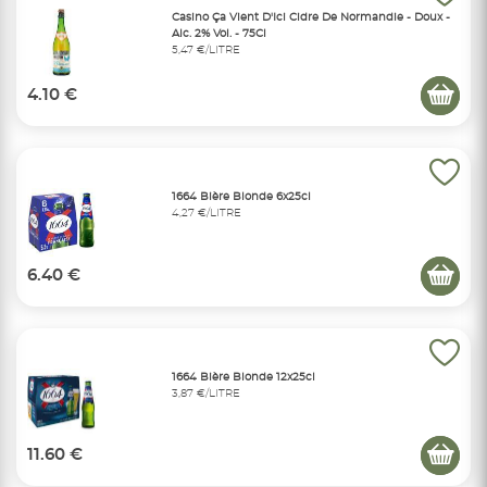
Casino Ça Vient D'Ici Cidre De Normandie - Doux -
Alc. 2% Vol. - 75Cl
5,47 €/LITRE
4.10 €
1664 Bière Blonde 6x25cl
4,27 €/LITRE
6.40 €
1664 Bière Blonde 12x25cl
3,87 €/LITRE
11.60 €