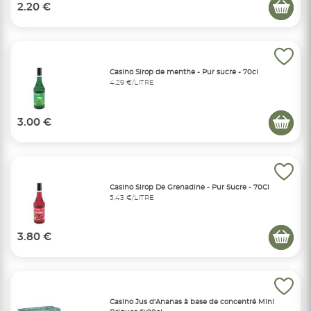
2.20 €
Casino Sirop de menthe - Pur sucre - 70cl
4,29 €/LITRE
3.00 €
Casino Sirop De Grenadine - Pur Sucre - 70Cl
5,43 €/LITRE
3.80 €
Casino Jus d'Ananas à base de concentré Mini