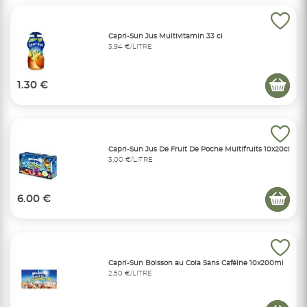
Capri-Sun Jus Multivitamin 33 cl
3,94 €/LITRE
1.30 €
Capri-Sun Jus De Fruit De Poche Multifruits 10x20cl
3,00 €/LITRE
6.00 €
Capri-Sun Boisson au Cola Sans Caféine 10x200ml
2,50 €/LITRE