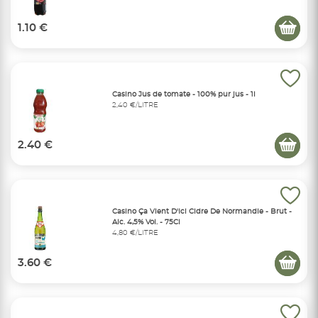
1.10 €
Casino Jus de tomate - 100% pur jus - 1l
2,40 €/LITRE
2.40 €
Casino Ça Vient D'Ici Cidre De Normandie - Brut -
Alc. 4,5% Vol. - 75Cl
4,80 €/LITRE
3.60 €