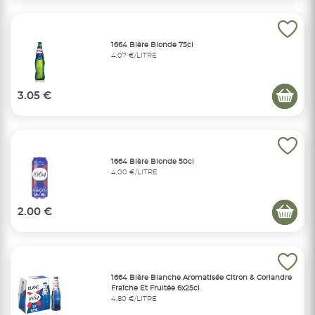
1664 Bière Blonde 75cl
4,07 €/LITRE
3.05 €
1664 Bière Blonde 50cl
4,00 €/LITRE
2.00 €
1664 Bière Blanche Aromatisée Citron & Coriandre
Fraîche Et Fruitée 6x25cl
4,80 €/LITRE