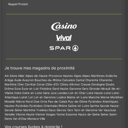
Rappel Produit
Je trouve mes magasins de proximité
Ain
Aisne
Allier
Alpes-de-Haute-Provence
Hautes-Alpes
Alpes-Maritimes
Ardèche
Ariège
Aude
Aveyron
Bouches-du-Rhône
Calvados
Cantal
Charente
Charente-
Maritime
Cher
Corrèze
Corse
Côte-d'Or
Côtes-d'Armor
Creuse
Dordogne
Doubs
Drôme
Eure
Eure-et-Loir
Finistère
Gard
Haute-Garonne
Gers
Gironde
Hérault
Ille-et-
Vilaine
Indre
Indre-et-Loire
Isère
Jura
Landes
Loir-et-Cher
Loire
Haute-Loire
Loire-
Atlantique
Loiret
Lot
Lot-et-Garonne
Lozère
Maine-et-Loire
Manche
Marne
Morbihan
Moselle
Nièvre
Nord
Oise
Orne
Pas-de-Calais
Puy-de-Dôme
Pyrénées-Atlantiques
Hautes-Pyrénées
Pyrénées-Orientales
Rhône
Saône-et-Loire
Sarthe
Savoie
Haute-
Savoie
Seine-Maritime
Yvelines
Deux-Sèvres
Tarn
Tarn-et-Garonne
Var
Vaucluse
Vendée
Vienne
Haute-Vienne
Vosges
Yonne
Essonne
Hauts-de-Seine
Seine-Saint-
Denis
Val-d'Oise
Monaco-Ville
Vos courses livrées à domicile !