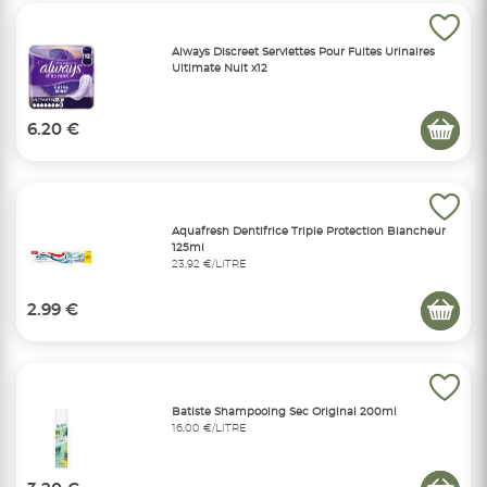
Always Discreet Serviettes Pour Fuites Urinaires
Ultimate Nuit x12
6.20 €
Aquafresh Dentifrice Triple Protection Blancheur
125ml
23,92 €/LITRE
2.99 €
Batiste Shampooing Sec Original 200ml
16,00 €/LITRE