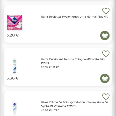
Nana Serviettes Hygiéniques Ultra Normal Plus x14
3.20 €
Narta Déodorant Femme Cologne efficacité 48h
170ml
26,80 €/LITRE
5.36 €
Nivea Crème De Soin Hydratation Intense, Huile De
Jojoba Et Vitamine E 75ml
40,67 €/LITRE