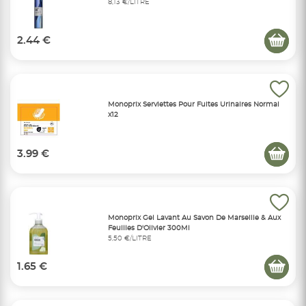
8,13 €/LITRE
2.44 €
Monoprix Serviettes Pour Fuites Urinaires Normal
x12
3.99 €
Monoprix Gel Lavant Au Savon De Marseille & Aux
Feuilles D'Olivier 300Ml
5,50 €/LITRE
1.65 €