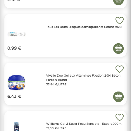
Tous Les Jours Disques démaquillants Cotons x120
0.99 €
Vivelle Dop Gel aux Vitamines Fixation 24H Béton
Force 9 190ml
33,84 €/LITRE
6.43 €
Williams Gel À Raser Peau Sensible - Expert 200ml
21,00 €/LITRE