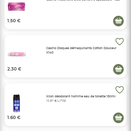
1.50 €
Casino Disques démaquillants Cotton Douceur
X140
2.30 €
Xilon déodorant homme eau de toilette 150ml
10,67 €/LITRE
1.60 €