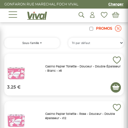
GONFARON RUE MARECHAL FOCH VIVAL
Changer
PROMOS
Sous-famille
Casino Papier Toilette - Douceur - Double Épaisseur
- Blanc - x6
3.25 €
Casino Papier toilette - Rose - Douceur - Double
épaisseur - x12