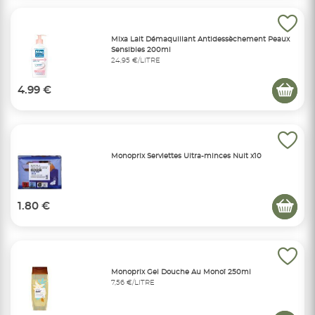
Mixa Lait Démaquillant Antidessèchement Peaux
Sensibles 200ml
24,95 €/LITRE
4.99 €
Monoprix Serviettes Ultra-minces Nuit x10
1.80 €
Monoprix Gel Douche Au Monoï 250ml
7,56 €/LITRE