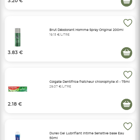
3.20 €
Brut Déodorant Homme Spray Original 200ml
19,15 €/LITRE
3.83 €
Colgate Dentifrice fraîcheur chlorophylle x1 - 75ml
29,07 €/LITRE
2.18 €
Durex Gel Lubrifiant Intime Sensitive base Eau
50ml