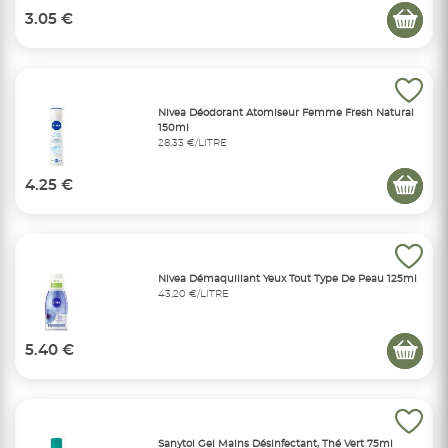
3.05 €
Nivea Déodorant Atomiseur Femme Fresh Natural
150ml
28,33 €/LITRE
4.25 €
Nivea Démaquillant Yeux Tout Type De Peau 125ml
43,20 €/LITRE
5.40 €
Sanytol Gel Mains Désinfectant, Thé Vert 75ml