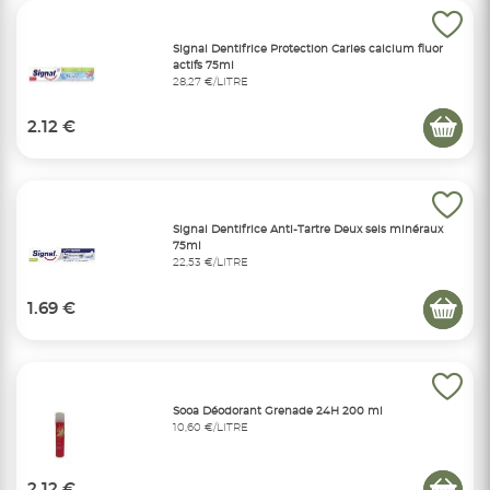
Signal Dentifrice Protection Caries calcium fluor
actifs 75ml
28,27 €/LITRE
2.12 €
Signal Dentifrice Anti-Tartre Deux sels minéraux
75ml
22,53 €/LITRE
1.69 €
Sooa Déodorant Grenade 24H 200 ml
10,60 €/LITRE
2.12 €