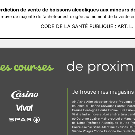
erdiction de vente de boissons alcooliques aux mineurs d
reuve de majorité de l’acheteur est exigée au moment de la vente en
CODE DE LA SANTÉ PUBLIQUE : ART. L. 3
de proxim
s courses
Je trouve mes magasins 
Ain
Aisne
Allier
Alpes-de-Haute-Provence
Bouches-du-Rhône
Calvados
Cantal
Chare
Creuse
Dordogne
Doubs
Drôme
Eure
Eure-
Vilaine
Indre
Indre-et-Loire
Isère
Jura
Lan
et-Garonne
Lozère
Maine-et-Loire
Manch
de-Dôme
Pyrénées-Atlantiques
Hautes-Py
Haute-Savoie
Seine-Maritime
Yvelines
Deu
Vienne
Vosges
Yonne
Essonne
Hauts-de-S