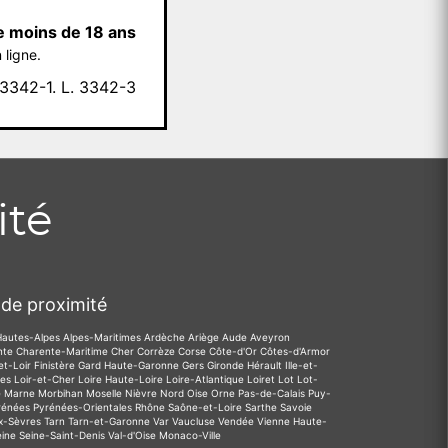
e moins de 18 ans
 ligne.
342-1. L. 3342-3
ité
de proximité
Hautes-Alpes
Alpes-Maritimes
Ardèche
Ariège
Aude
Aveyron
nte
Charente-Maritime
Cher
Corrèze
Corse
Côte-d'Or
Côtes-d'Armor
et-Loir
Finistère
Gard
Haute-Garonne
Gers
Gironde
Hérault
Ille-et-
des
Loir-et-Cher
Loire
Haute-Loire
Loire-Atlantique
Loiret
Lot
Lot-
e
Marne
Morbihan
Moselle
Nièvre
Nord
Oise
Orne
Pas-de-Calais
Puy-
rénées
Pyrénées-Orientales
Rhône
Saône-et-Loire
Sarthe
Savoie
x-Sèvres
Tarn
Tarn-et-Garonne
Var
Vaucluse
Vendée
Vienne
Haute-
eine
Seine-Saint-Denis
Val-d'Oise
Monaco-Ville