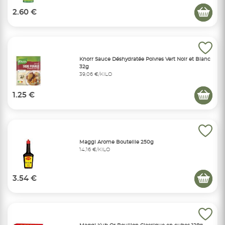
2.60 €
Knorr Sauce Déshydratée Poivres Vert Noir et Blanc
32g
39,06 €/KILO
1.25 €
Maggi Arome Bouteille 250g
14,16 €/KILO
3.54 €