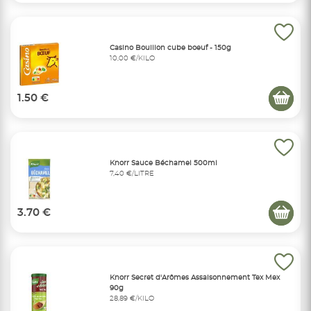
Casino Bouillon cube boeuf - 150g
10,00 €/KILO
1.50 €
Knorr Sauce Béchamel 500ml
7,40 €/LITRE
3.70 €
Knorr Secret d'Arômes Assaisonnement Tex Mex
90g
28,89 €/KILO