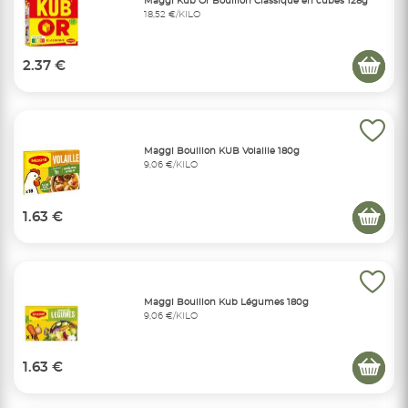
Maggi Kub Or Bouillon Classique en cubes 128g
18,52 €/KILO
2.37 €
Maggi Bouillon KUB Volaille 180g
9,06 €/KILO
1.63 €
Maggi Bouillon Kub Légumes 180g
9,06 €/KILO
1.63 €