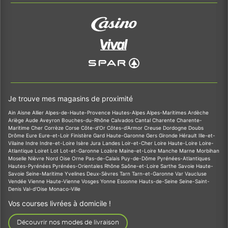
Je trouve mes magasins de proximité
Ain
Aisne
Allier
Alpes-de-Haute-Provence
Hautes-Alpes
Alpes-Maritimes
Ardèche
Ariège
Aude
Aveyron
Bouches-du-Rhône
Calvados
Cantal
Charente
Charente-
Maritime
Cher
Corrèze
Corse
Côte-d'Or
Côtes-d'Armor
Creuse
Dordogne
Doubs
Drôme
Eure
Eure-et-Loir
Finistère
Gard
Haute-Garonne
Gers
Gironde
Hérault
Ille-et-
Vilaine
Indre
Indre-et-Loire
Isère
Jura
Landes
Loir-et-Cher
Loire
Haute-Loire
Loire-
Atlantique
Loiret
Lot
Lot-et-Garonne
Lozère
Maine-et-Loire
Manche
Marne
Morbihan
Moselle
Nièvre
Nord
Oise
Orne
Pas-de-Calais
Puy-de-Dôme
Pyrénées-Atlantiques
Hautes-Pyrénées
Pyrénées-Orientales
Rhône
Saône-et-Loire
Sarthe
Savoie
Haute-
Savoie
Seine-Maritime
Yvelines
Deux-Sèvres
Tarn
Tarn-et-Garonne
Var
Vaucluse
Vendée
Vienne
Haute-Vienne
Vosges
Yonne
Essonne
Hauts-de-Seine
Seine-Saint-
Denis
Val-d'Oise
Monaco-Ville
Vos courses livrées à domicile !
Découvrir nos modes de livraison