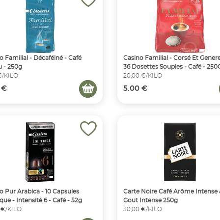
o Familial - Décaféiné - Café
Casino Familial - Corsé Et Gener
 - 250g
36 Dosettes Souples - Café - 250
 €/KILO
20,00 €/KILO
 €
5.00 €
o Pur Arabica - 10 Capsules
Carte Noire Café Arôme Intense 
que - Intensité 6 - Café - 52g
Gout Intense 250g
 €/KILO
30,00 €/KILO