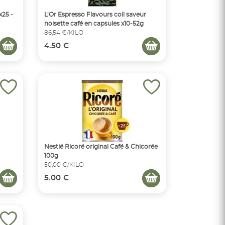
x25 -
L’Or Espresso Flavours coll saveur
noisette café en capsules x10-52g
86,54 €/KILO
4.50 €
Nestlé Ricoré original Café & Chicorée
100g
50,00 €/KILO
5.00 €