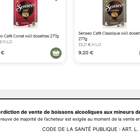
Senseo Café Classique x40 doset
o Café Corsé x40 dosettes 277g
277g
 €/KILO
33,21 €/KILO
 €
9.20 €
erdiction de vente de boissons alcooliques aux mineurs d
reuve de majorité de l’acheteur est exigée au moment de la vente en
CODE DE LA SANTÉ PUBLIQUE : ART. L. 3