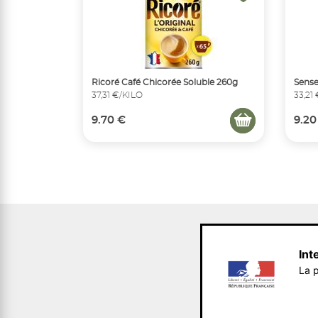
Ricoré Café Chicorée Soluble 260g
Sense
37,31 €/KILO
33,21
9.70 €
9.20
Int
La p