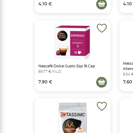
4.10 €
4.10
Nesca
Nescafé Dolce Gusto Esp 16 Cap
inten
89,77 €/KILO
8,54 
7.90 €
7.60