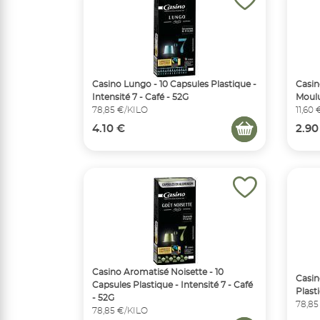
Casino Lungo - 10 Capsules Plastique -
Casin
Intensité 7 - Café - 52G
Moulu
78,85 €/KILO
11,60
4.10 €
2.90
Casino Aromatisé Noisette - 10
Casin
Capsules Plastique - Intensité 7 - Café
Plasti
- 52G
78,85
78,85 €/KILO