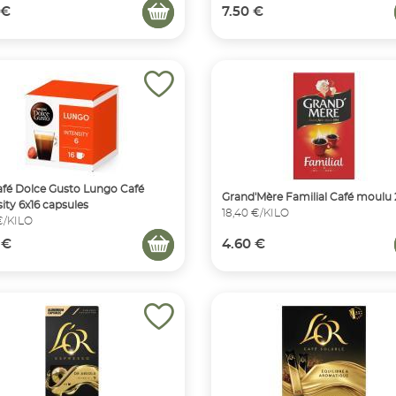
 €
7.50 €
fé Dolce Gusto Lungo Café
Grand'Mère Familial Café moulu
sity 6x16 capsules
18,40 €/KILO
€/KILO
 €
4.60 €