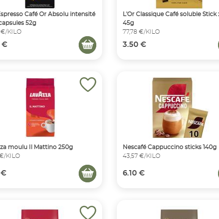
Espresso Café Or Absolu intensité
L'Or Classique Café soluble Stick 
 capsules 52g
45g
 €/KILO
77,78 €/KILO
 €
3.50 €
za moulu Il Mattino 250g
Nescafé Cappuccino sticks 140g
 €/KILO
43,57 €/KILO
 €
6.10 €