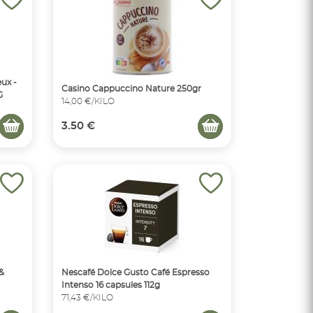
eux -
Casino Cappuccino Nature 250gr
G
14,00 €/KILO
3.50 €
&
Nescafé Dolce Gusto Café Espresso
Intenso 16 capsules 112g
71,43 €/KILO