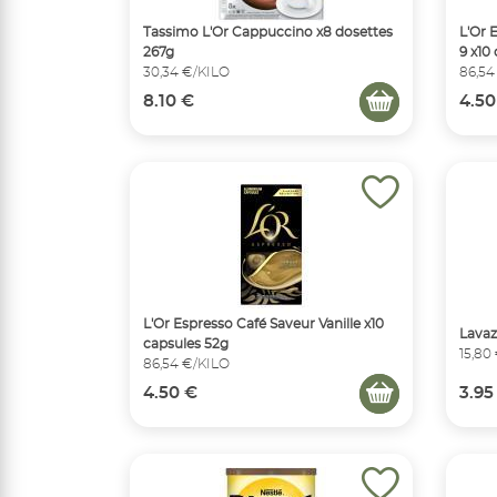
Tassimo L'Or Cappuccino x8 dosettes
L'Or 
267g
9 x10
30,34 €/KILO
86,54
8.10 €
4.50
L'Or Espresso Café Saveur Vanille x10
Lavaz
capsules 52g
15,80
86,54 €/KILO
4.50 €
3.95