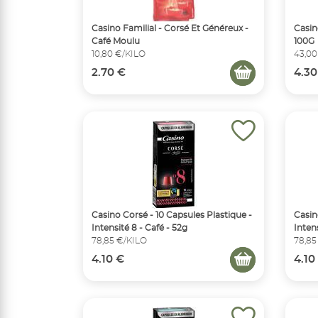
Casino Familial - Corsé Et Généreux -
Casino
Café Moulu
100G
10,80 €/KILO
43,00
2.70 €
4.30
Casino Corsé - 10 Capsules Plastique -
Casin
Intensité 8 - Café - 52g
Intens
78,85 €/KILO
78,85
4.10 €
4.10