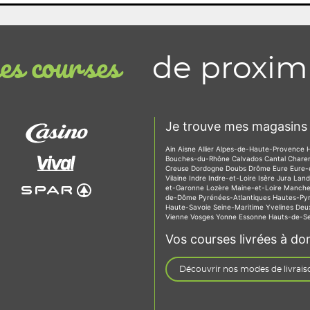
de proxim
s courses
Je trouve mes magasins 
Ain
Aisne
Allier
Alpes-de-Haute-Provence
Bouches-du-Rhône
Calvados
Cantal
Chare
Creuse
Dordogne
Doubs
Drôme
Eure
Eure-
Vilaine
Indre
Indre-et-Loire
Isère
Jura
Lan
et-Garonne
Lozère
Maine-et-Loire
Manch
de-Dôme
Pyrénées-Atlantiques
Hautes-Py
Haute-Savoie
Seine-Maritime
Yvelines
Deu
Vienne
Vosges
Yonne
Essonne
Hauts-de-S
Vos courses livrées à dom
Découvrir nos modes de livrais