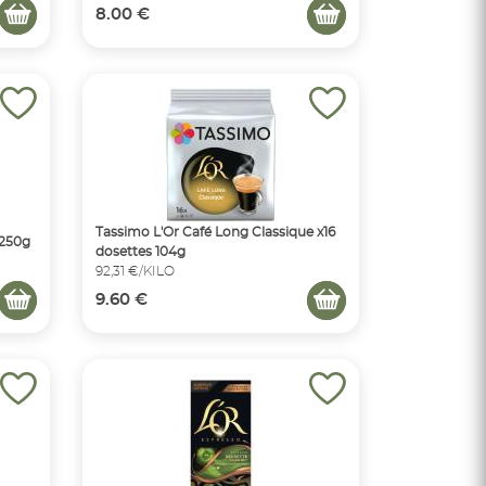
8.00 €
Tassimo L'Or Café Long Classique x16
 250g
dosettes 104g
92,31 €/KILO
9.60 €