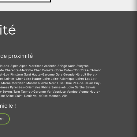
ité
de proximité
Hautes-Alpes
Alpes-Maritimes
Ardèche
Ariège
Aude
Aveyron
nte
Charente-Maritime
Cher
Corrèze
Corse
Côte-d'Or
Côtes-d'Armor
et-Loir
Finistère
Gard
Haute-Garonne
Gers
Gironde
Hérault
Ille-et-
des
Loir-et-Cher
Loire
Haute-Loire
Loire-Atlantique
Loiret
Lot
Lot-
e
Marne
Morbihan
Moselle
Nièvre
Nord
Oise
Orne
Pas-de-Calais
Puy-
rénées
Pyrénées-Orientales
Rhône
Saône-et-Loire
Sarthe
Savoie
x-Sèvres
Tarn
Tarn-et-Garonne
Var
Vaucluse
Vendée
Vienne
Haute-
eine
Seine-Saint-Denis
Val-d'Oise
Monaco-Ville
icile !
on