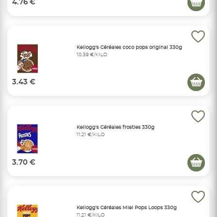
4.76 €
Kellogg's Céréales coco pops original 330g
10,39 €/KILO
3.43 €
Kellogg's Céréales frosties 330g
11,21 €/KILO
3.70 €
Kellogg's Céréales Miel Pops Loops 330g
11,21 €/KILO