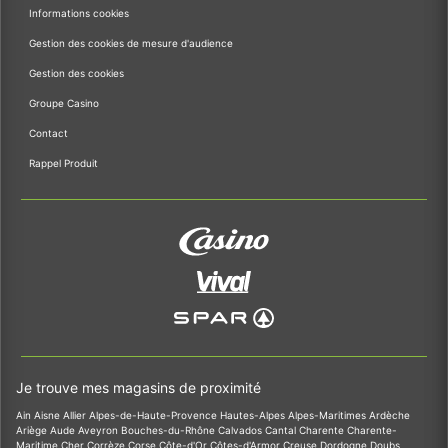
Informations cookies
Gestion des cookies de mesure d'audience
Gestion des cookies
Groupe Casino
Contact
Rappel Produit
Je trouve mes magasins de proximité
Ain
Aisne
Allier
Alpes-de-Haute-Provence
Hautes-Alpes
Alpes-Maritimes
Ardèche
Ariège
Aude
Aveyron
Bouches-du-Rhône
Calvados
Cantal
Charente
Charente-
Maritime
Cher
Corrèze
Corse
Côte-d'Or
Côtes-d'Armor
Creuse
Dordogne
Doubs