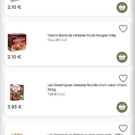
2.10 €
Casino Barre de céréales Fruits Rouges 108g
19,44 €/KILO
2.10 €
Les Doodingues Cereales fourrés cho'c cœur choco
500g
7,86 €/KILO
3.93 €