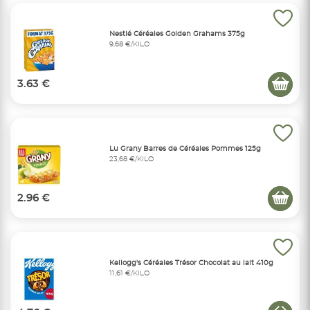
Nestlé Céréales Golden Grahams 375g
9,68 €/KILO
3.63 €
Lu Grany Barres de Céréales Pommes 125g
23,68 €/KILO
2.96 €
Kellogg's Céréales Trésor Chocolat au lait 410g
11,61 €/KILO