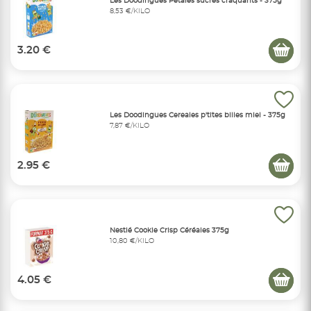
Les Doodingues Petales sucres craquants - 375g
8,53 €/KILO
3.20 €
Les Doodingues Cereales p'tites billes miel - 375g
7,87 €/KILO
2.95 €
Nestlé Cookie Crisp Céréales 375g
10,80 €/KILO
4.05 €