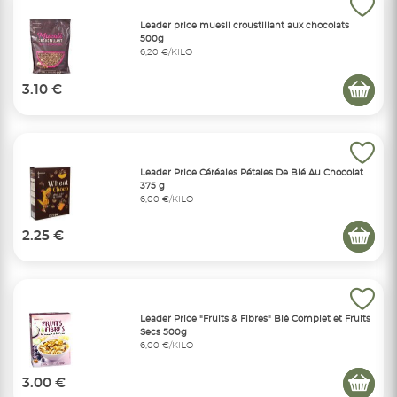
Leader price muesli croustillant aux chocolats
500g
6,20 €/KILO
3.10 €
Leader Price Céréales Pétales De Blé Au Chocolat
375 g
6,00 €/KILO
2.25 €
Leader Price "Fruits & Fibres" Blé Complet et Fruits
Secs 500g
6,00 €/KILO
3.00 €