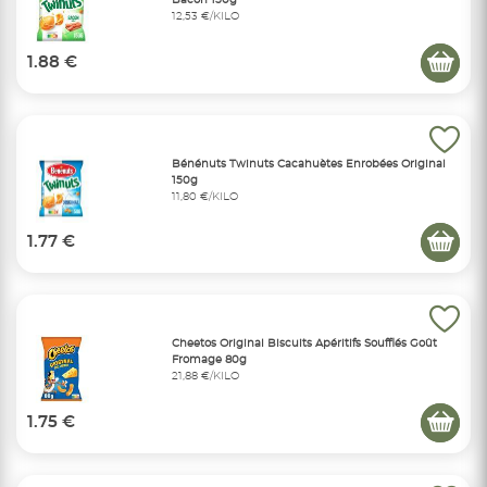
Bacon 150g
12,53 €/KILO
1.88 €
Bénénuts Twinuts Cacahuètes Enrobées Original
150g
11,80 €/KILO
1.77 €
Cheetos Original Biscuits Apéritifs Soufflés Goût
Fromage 80g
21,88 €/KILO
1.75 €