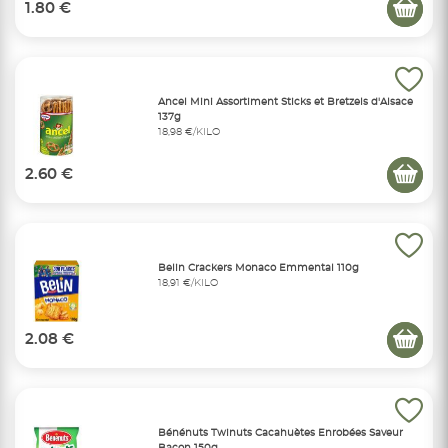
1.80 €
Ancel Mini Assortiment Sticks et Bretzels d'Alsace
137g
18,98 €/KILO
2.60 €
Belin Crackers Monaco Emmental 110g
18,91 €/KILO
2.08 €
Bénénuts Twinuts Cacahuètes Enrobées Saveur