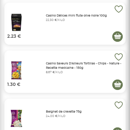
Casino Délices mini flute olive noire 100g
22,30 €/KILO
2.23 €
Casino Saveurs D'Ailleurs Tortillas - Chips - Nature -
Recette mexicaine - 150g
8,67 €/KILO
1.30 €
Beignet de crevette 75g
24,00 €/KILO