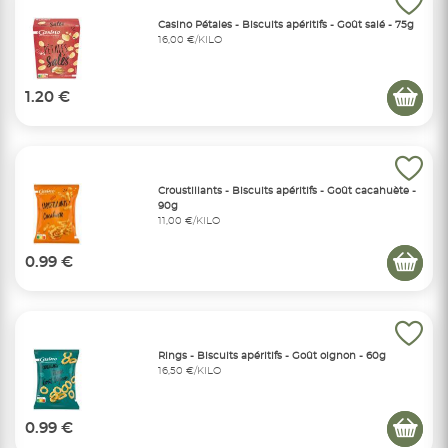
Casino Pétales - Biscuits apéritifs - Goût salé - 75g
16,00 €/KILO
1.20 €
Croustillants - Biscuits apéritifs - Goût cacahuète -
90g
11,00 €/KILO
0.99 €
Rings - Biscuits apéritifs - Goût oignon - 60g
16,50 €/KILO
0.99 €