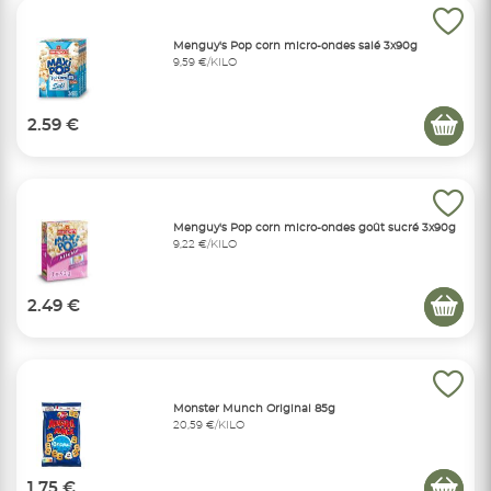
Menguy's Pop corn micro-ondes salé 3x90g
9,59 €/KILO
2.59 €
Menguy's Pop corn micro-ondes goût sucré 3x90g
9,22 €/KILO
2.49 €
Monster Munch Original 85g
20,59 €/KILO
1.75 €