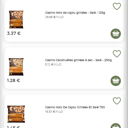
Casino Noix de cajou grillées - Salé - 125g
26,96 €/KILO
3.37 €
Casino Cacahuètes grillées à sec - Salé - 250g
5,12 €/KILO
1.28 €
Casino Noix De Cajou Grillées Et Salé 75G
19,33 €/KILO