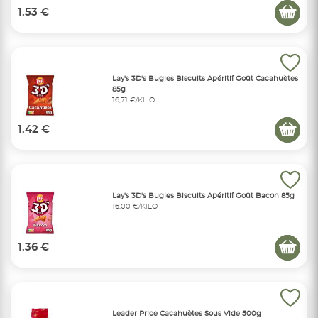
1.53 €
Lay's 3D's Bugles Biscuits Apéritif Goût Cacahuètes
85g
16,71 €/KILO
1.42 €
Lay's 3D's Bugles Biscuits Apéritif Goût Bacon 85g
16,00 €/KILO
1.36 €
Leader Price Cacahuètes Sous Vide 500g