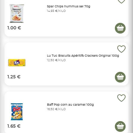
Spar Chips hummus sel 70g
14,93 €/KILO
1.00 €
Lu Tuc Biscuits Apéritifs Crackers Original 100g
12,50 €/KILO
1.25 €
Baff Pop corn au caramel 100g
16,50 €/KILO
1.65 €