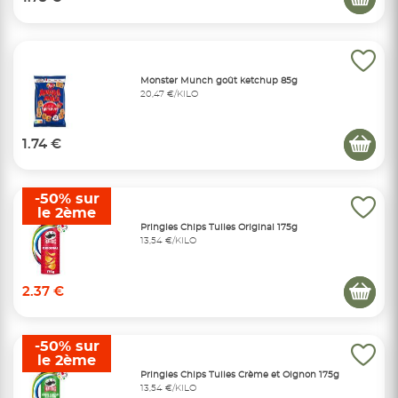
Monster Munch goût ketchup 85g
20,47 €/KILO
1.74 €
-50% sur
le 2ème
Pringles Chips Tuiles Original 175g
13,54 €/KILO
2.37 €
-50% sur
le 2ème
Pringles Chips Tuiles Crème et Oignon 175g
13,54 €/KILO