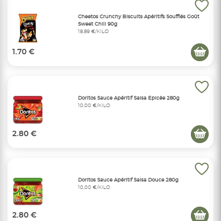
Cheetos Crunchy Biscuits Apéritifs Soufflés Goût
Sweet Chili 90g
18,89 €/KILO
1.70 €
Doritos Sauce Apéritif Salsa Epicée 280g
10,00 €/KILO
2.80 €
Doritos Sauce Apéritif Salsa Douce 280g
10,00 €/KILO
2.80 €