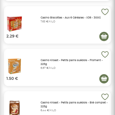
Casino Biscottes - Aux 6 Céréales - X36 - 300G
7,63 €/KILO
2.29 €
Casino Kroast - Petits pains suédois - Froment -
225g
6,67 €/KILO
1.50 €
Casino Kroast - Petits pains suédois - Blé complet -
225g
6,44 €/KILO