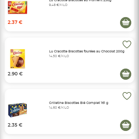
Lu Cracotte Biscottes au Froment 250g
9,48 €/KILO
2.37 €
Lu Cracotte Biscottes fourées au Chocolat 200g
14,50 €/KILO
2.90 €
Grilletine Biscottes Blé Complet 161 g
14,60 €/KILO
2.35 €