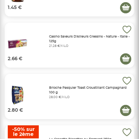
1.45 €
Casino Saveurs D'Ailleurs Gressins - Nature - Italie -
125g
21,28 €/KILO
2.66 €
Brioche Pasquier Toast Croustillant Campagnard
100 g
28,00 €/KILO
2.80 €
-50% sur
le 2ème