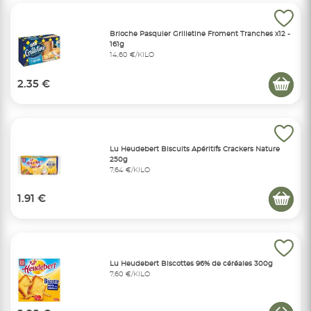
Brioche Pasquier Grilletine Froment Tranches x12 -
161g
14,60 €/KILO
2.35 €
Lu Heudebert Biscuits Apéritifs Crackers Nature
250g
7,64 €/KILO
1.91 €
Lu Heudebert Biscottes 96% de céréales 300g
7,60 €/KILO