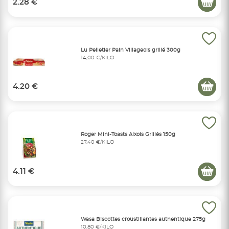
2.28 €
Lu Pelletier Pain Villageois grillé 300g
14,00 €/KILO
4.20 €
Roger Mini-Toasts Aixois Grillés 150g
27,40 €/KILO
4.11 €
Wasa Biscottes croustillantes authentique 275g
10,80 €/KILO