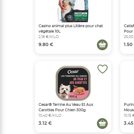
Casino animal plus Litière pour chat
Catis
végétale 10L
Pour 
2,18 €/KILO
25,00
9.80 €
1.50
Cesar® Terrine Au Veau Et Aux
Purin
Carottes Pour Chien 300g
Mouss
10,40 €/KILO
10,15
3.12 €
3.45