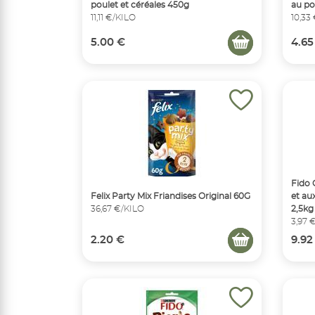
poulet et céréales 450g
au po
11,11 €/KILO
10,33
5.00 €
4.65
Fido 
Felix Party Mix Friandises Original 60G
et au
36,67 €/KILO
2,5kg
3,97 
2.20 €
9.92