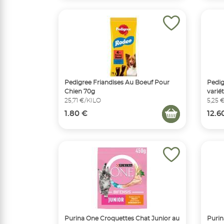
Pedigree Friandises Au Boeuf Pour
Pedig
Chien 70g
varié
25,71 €/KILO
5,25 
1.80 €
12.6
Purina One Croquettes Chat Junior au
Purin