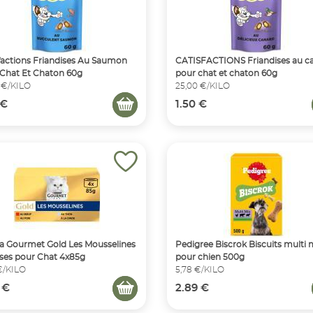
factions Friandises Au Saumon
CATISFACTIONS Friandises au c
Chat Et Chaton 60g
pour chat et chaton 60g
 €/KILO
25,00 €/KILO
 €
1.50 €
a Gourmet Gold Les Mousselines
Pedigree Biscrok Biscuits multi 
es pour Chat 4x85g
pour chien 500g
 €/KILO
5,78 €/KILO
 €
2.89 €