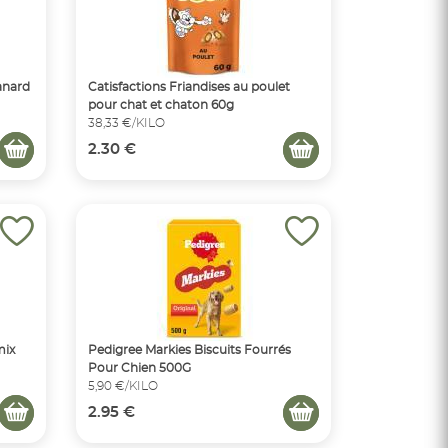
anard
Catisfactions Friandises au poulet
pour chat et chaton 60g
38,33 €/KILO
2.30 €
mix
Pedigree Markies Biscuits Fourrés
Pour Chien 500G
5,90 €/KILO
2.95 €