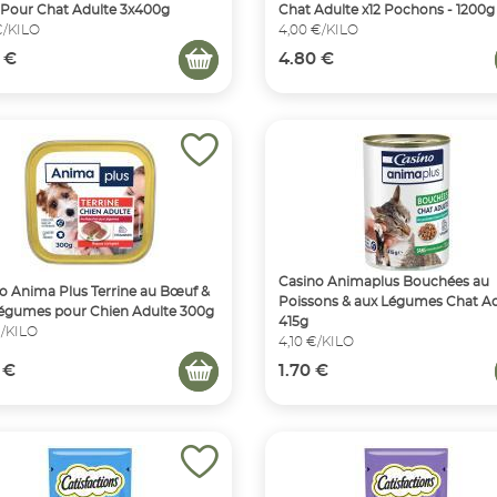
Pour Chat Adulte 3x400g
Chat Adulte x12 Pochons - 1200g
€/KILO
4,00 €/KILO
 €
4.80 €
Casino Animaplus Bouchées au
o Anima Plus Terrine au Bœuf &
Poissons & aux Légumes Chat Ad
égumes pour Chien Adulte 300g
415g
€/KILO
4,10 €/KILO
 €
1.70 €