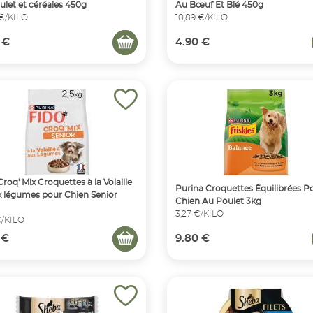
ulet et céréales 450g
Au Bœuf Et Blé 450g
 €/KILO
10,89 €/KILO
 €
4.90 €
Croq' Mix Croquettes à la Volaille
Purina Croquettes Équilibrées P
x légumes pour Chien Senior
Chien Au Poulet 3kg
3,27 €/KILO
€/KILO
 €
9.80 €