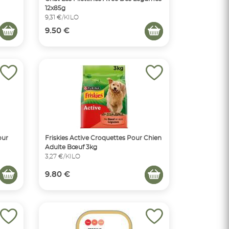
12x85g
9,31 €/KILO
9.50 €
our
Friskies Active Croquettes Pour Chien
Adulte Bœuf 3kg
3,27 €/KILO
9.80 €