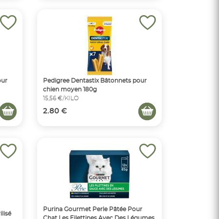
our
Pedigree Dentastix Bâtonnets pour
chien moyen 180g
15,56 €/KILO
2.80 €
Purina Gourmet Perle Pâtée Pour
lisé
Chat Les Filettines Avec Des Légumes