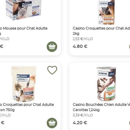
o Mousse pour Chat Adulte
Casino Croquettes pour Chat Ad
g
2kg
€/KILO
2,53 €/KILO
 €
4.80 €
o Croquettes pour Chat Adulte
Casino Bouchées Chien Adulte Vo
on 750g
Carottes 1,24kg
€/KILO
3,39 €/KILO
 €
4.20 €