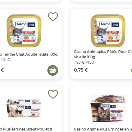
Casino Animaplus Pâtée Pour C
o Terrine Chat Adulte Truite 100g
Volaille 100g
€/KILO
7,50 €/KILO
 €
0.75 €
o Plus Terrines Bœuf Poulet &
Casino Anima Plus Emincés en 