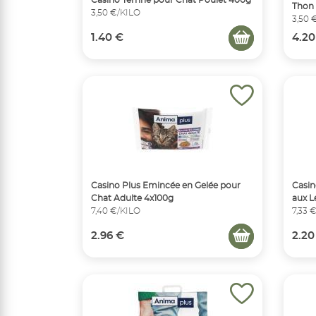
Thon 
3,50 €/KILO
3,50 
1.40 €
4.20
Casino Plus Emincée en Gelée pour
Casin
Chat Adulte 4x100g
aux L
7,40 €/KILO
7,33 
2.96 €
2.20