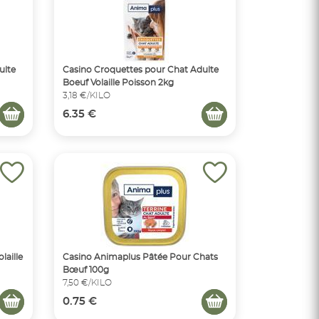
ulte
Casino Croquettes pour Chat Adulte
Boeuf Volaille Poisson 2kg
3,18 €/KILO
6.35 €
laille
Casino Animaplus Pâtée Pour Chats
Bœuf 100g
7,50 €/KILO
0.75 €