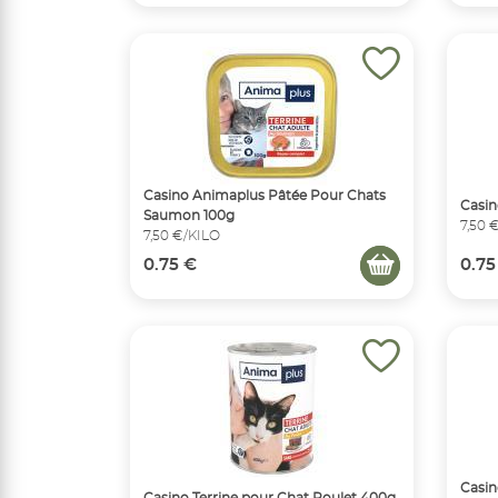
Casino Animaplus Pâtée Pour Chats
Casin
Saumon 100g
7,50 
7,50 €/KILO
0.75 €
0.75
Casin
Casino Terrine pour Chat Poulet 400g