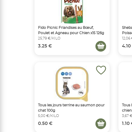
Fido Picnic Friandises au Bœuf,
Sheba
Poulet et Agneau pour Chien x15 126g
Poiss
25,79 €/KILO
12,06
3.25 €
4.10
Tous les jours terrine au saumon pour
Tous 
chat 100g
chien
5,00 €/KILO
3,67 
0.50 €
1.10