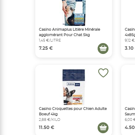
Casino Animaplus Litière Minérale
Casin
agglomérant Pour Chat 5kg
4x85
1,45 €/LITRE
9,12 
7.25 €
3.10
Casino Croquettes pour Chien Adulte
Casin
Boeuf 4kg
Saum
2,88 €/KILO
6,00 
11.50 €
4.50