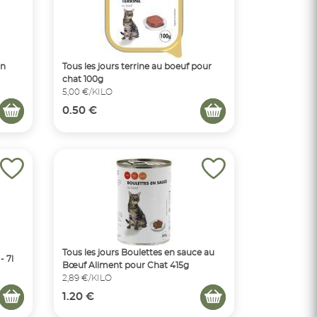
on
Tous les jours terrine au boeuf pour
chat 100g
5,00 €/KILO
0.50 €
Tous les jours Boulettes en sauce au
- 7l
Bœuf Aliment pour Chat 415g
2,89 €/KILO
1.20 €