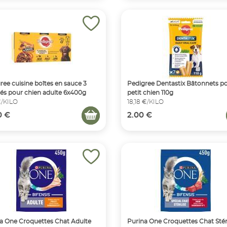
ree cuisine boîtes en sauce 3
Pedigree Dentastix Bâtonnets p
tés pour chien adulte 6x400g
petit chien 110g
€/KILO
18,18 €/KILO
0 €
2.00 €
a One Croquettes Chat Adulte
Purina One Croquettes Chat Stéri