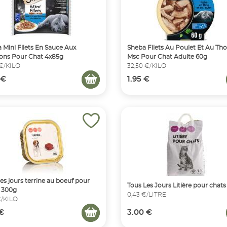
 Mini Filets En Sauce Aux
Sheba Filets Au Poulet Et Au Th
ons Pour Chat 4x85g
Msc Pour Chat Adulte 60g
 €/KILO
32,50 €/KILO
 €
1.95 €
les jours terrine au boeuf pour
Tous Les Jours Litière pour chats 
 300g
0,43 €/LITRE
€/KILO
 €
3.00 €