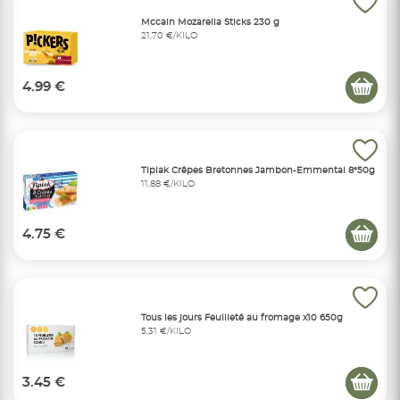
Mccain Mozarella Sticks 230 g
21,70 €/KILO
4.99 €
Tipiak Crêpes Bretonnes Jambon-Emmental 8*50g
11,88 €/KILO
4.75 €
Tous les jours Feuilleté au fromage x10 650g
5,31 €/KILO
3.45 €