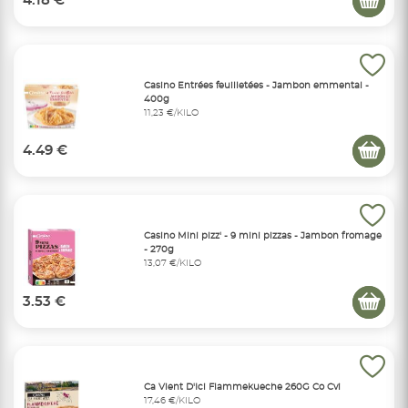
4.18 €
Casino Entrées feuilletées - Jambon emmental -
400g
11,23 €/KILO
4.49 €
Casino Mini pizz' - 9 mini pizzas - Jambon fromage
- 270g
13,07 €/KILO
3.53 €
Ca Vient D'Ici Flammekueche 260G Co Cvi
17,46 €/KILO