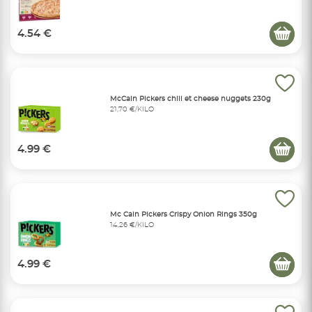
4.54 €
McCain Pickers chili et cheese nuggets 230g
21,70 €/KILO
4.99 €
Mc Cain Pickers Crispy Onion Rings 350g
14,26 €/KILO
4.99 €