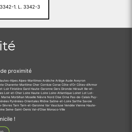
342-1. L. 3342-3
ité
de proximité
Hautes-Alpes
Alpes-Maritimes
Ardèche
Ariège
Aude
Aveyron
nte
Charente-Maritime
Cher
Corrèze
Corse
Côte-d'Or
Côtes-d'Armor
et-Loir
Finistère
Gard
Haute-Garonne
Gers
Gironde
Hérault
Ille-et-
des
Loir-et-Cher
Loire
Haute-Loire
Loire-Atlantique
Loiret
Lot
Lot-
e
Marne
Morbihan
Moselle
Nièvre
Nord
Oise
Orne
Pas-de-Calais
Puy-
rénées
Pyrénées-Orientales
Rhône
Saône-et-Loire
Sarthe
Savoie
x-Sèvres
Tarn
Tarn-et-Garonne
Var
Vaucluse
Vendée
Vienne
Haute-
eine
Seine-Saint-Denis
Val-d'Oise
Monaco-Ville
icile !
on