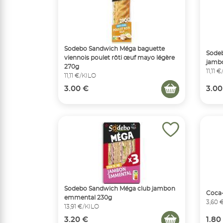
Sodebo Sandwich Méga baguette
Sodeb
viennois poulet rôti œuf mayo légère
jambo
270g
11,11 
11,11 €/KILO
3.00 €
3.00
Sodebo Sandwich Méga club jambon
Coca-
emmental 230g
3,60 
13,91 €/KILO
3.20 €
1.80