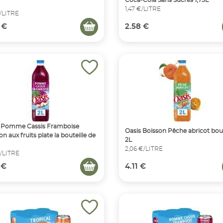
1,47 €/LITRE
€/LITRE
 €
2.58 €
s Pomme Cassis Framboise
Oasis Boisson Pêche abricot bout
n aux fruits plate la bouteille de
2L
2,06 €/LITRE
€/LITRE
 €
4.11 €