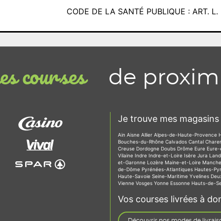
CODE DE LA SANTÉ PUBLIQUE : ART. L. 3
de proxim
s courses
Je trouve mes magasins 
Ain
Aisne
Allier
Alpes-de-Haute-Provence
Bouches-du-Rhône
Calvados
Cantal
Chare
Creuse
Dordogne
Doubs
Drôme
Eure
Eure-
Vilaine
Indre
Indre-et-Loire
Isère
Jura
Lan
et-Garonne
Lozère
Maine-et-Loire
Manch
de-Dôme
Pyrénées-Atlantiques
Hautes-Py
Haute-Savoie
Seine-Maritime
Yvelines
Deu
Vienne
Vosges
Yonne
Essonne
Hauts-de-S
Vos courses livrées à dom
Découvrir nos modes de livrais