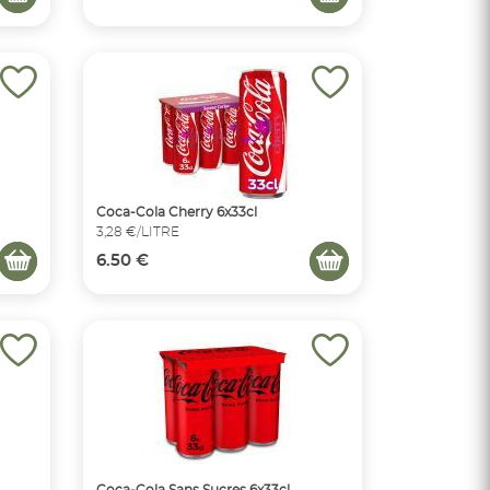
Coca-Cola Cherry 6x33cl
3,28 €/LITRE
6.50 €
Coca-Cola Sans Sucres 6x33cl