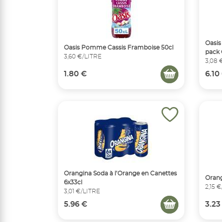
Oasis
Oasis Pomme Cassis Framboise 50cl
pack 
3,60 €/LITRE
3,08 
1.80 €
6.10
Orangina Soda à l’Orange en Canettes
Orang
6x33cl
2,15 
3,01 €/LITRE
5.96 €
3.23