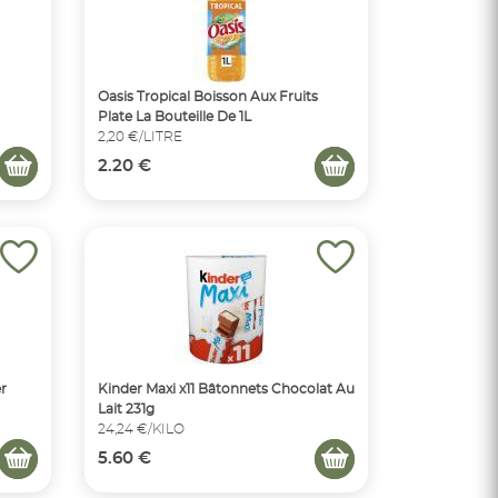
Oasis Tropical Boisson Aux Fruits
Plate La Bouteille De 1L
2,20 €/LITRE
2.20 €
r
Kinder Maxi x11 Bâtonnets Chocolat Au
Lait 231g
24,24 €/KILO
5.60 €