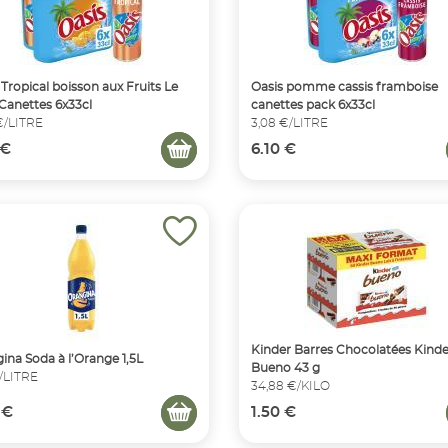
 Tropical boisson aux Fruits Le
Oasis pomme cassis framboise
Canettes 6x33cl
canettes pack 6x33cl
€/LITRE
3,08 €/LITRE
 €
6.10 €
Kinder Barres Chocolatées Kinde
ina Soda à l’Orange 1,5L
Bueno 43 g
€/LITRE
34,88 €/KILO
 €
1.50 €