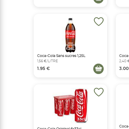
Coca-Cola Sans sucres 1,25L
Coca-
1,56 €/LITRE
2,40 
1.95 €
3.00
Coca-
Coca-Cola Original 6x33cl