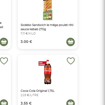
e
Sodebo Sandwich le méga poulet rôti
ail
sauce kebab 270g
11,11 €/KILO
3.00 €
Coca-Cola Original 1,75L
2,03 €/LITRE
3.55 €