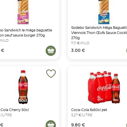
Sodebo Sandwich Méga Baguett
o Sandwich le méga baguette
Viennois Thon Œufs Sauce Cockt
n oeuf sauce burger 270g
270g
€/KILO
11,11 €/KILO
 €
3.00 €
Cola Cherry 50cl
Coca-Cola 6x50cl pet
€/LITRE
3,27 €/LITRE
 €
9.80 €