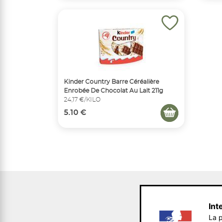
Kinder Country Barre Céréalière
Enrobée De Chocolat Au Lait 211g
24,17 €/KILO
5.10 €
Int
La p