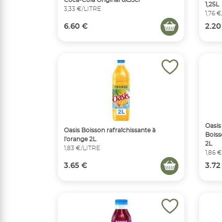
1,25L
3,33 €/LITRE
1,76 
6.60 €
2.20
Oasi
Oasis Boisson rafraîchissante à
Boisso
l'orange 2L
2L
1,83 €/LITRE
1,86 
3.65 €
3.72