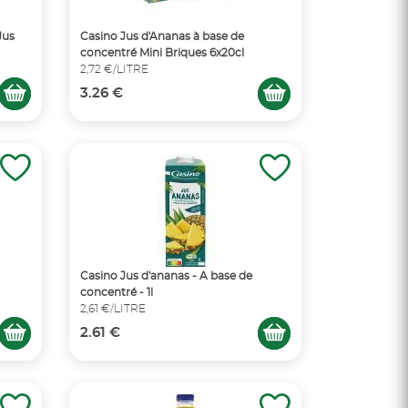
Jus
Casino Jus d'Ananas à base de
concentré Mini Briques 6x20cl
2,72 €/LITRE
3.26 €
Casino Jus d'ananas - A base de
concentré - 1l
2,61 €/LITRE
2.61 €