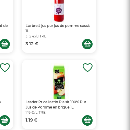
ut de
L'arbre à jus pur jus de pomme cassis
1L
3,12 €/LITRE
3.12 €
s
Leader Price Matin Plaisir 100% Pur
Jus de Pomme en brique 1L
1,19 €/LITRE
1.19 €