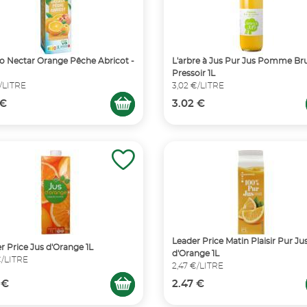
o Nectar Orange Pêche Abricot -
L'arbre à Jus Pur Jus Pomme Br
Pressoir 1L
€/LITRE
3,02 €/LITRE
 €
3.02 €
Leader Price Matin Plaisir Pur Ju
r Price Jus d'Orange 1L
d'Orange 1L
€/LITRE
2,47 €/LITRE
 €
2.47 €