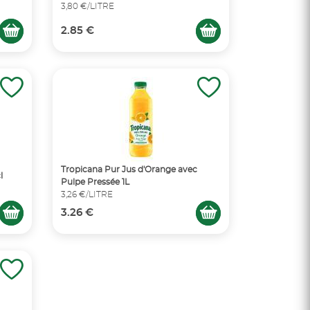
3,80 €/LITRE
2.85 €
Tropicana Pur Jus d'Orange avec
l
Pulpe Pressée 1L
3,26 €/LITRE
3.26 €