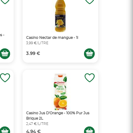
s -
Casino Nectar de mangue - 1l
3,99 €/LITRE
3.99 €
Casino Jus D'Orange - 100% Pur Jus
Brique 2L
2,47 €/LITRE
4.94 €