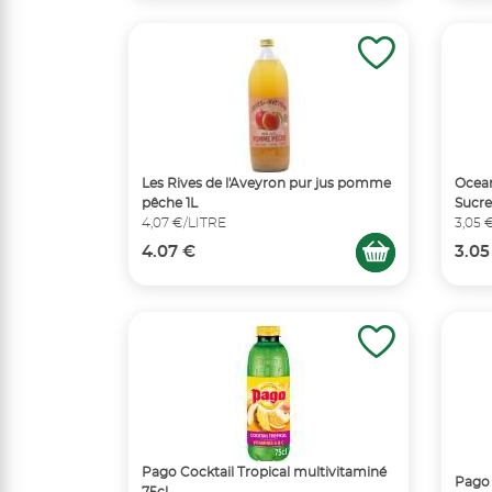
Les Rives de l'Aveyron pur jus pomme
Ocean
pêche 1L
Sucre
4,07 €/LITRE
3,05 
4.07 €
3.05
Pago Cocktail Tropical multivitaminé
Pago 