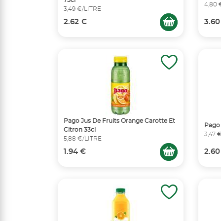
75cl
4,80 
3,49 €/LITRE
2.62 €
3.60
Pago Jus De Fruits Orange Carotte Et
Pago 
Citron 33cl
3,47 
5,88 €/LITRE
1.94 €
2.60