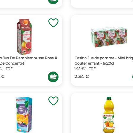
no Jus De Pamplemousse Rose À
Casino Jus de pomme - Mini briq
 De Concentré
Gouter enfant - 6x20cl
€/LITRE
1,95 €/LITRE
 €
2.34 €