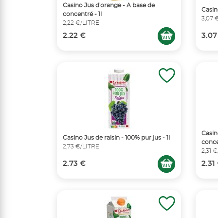
Casino Jus d'orange - A base de
Casin
concentré - 1l
3,07 
2,22 €/LITRE
2.22 €
3.07
Casin
Casino Jus de raisin - 100% pur jus - 1l
conce
2,73 €/LITRE
2,31 
2.73 €
2.31