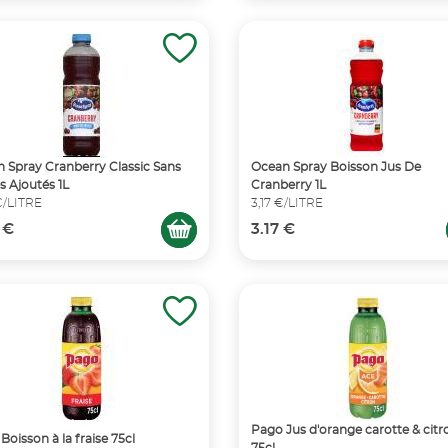
 Spray Cranberry Classic Sans
Ocean Spray Boisson Jus De
s Ajoutés 1L
Cranberry 1L
€/LITRE
3,17 €/LITRE
 €
3.17 €
Pago Jus d'orange carotte & citr
Boisson à la fraise 75cl