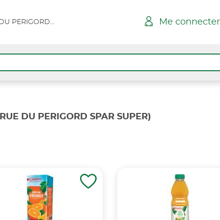
Me connecter
ST SEVERIN - RUE DU PERIGORD SPAR SUPER
- RUE DU PERIGORD SPAR SUPER)