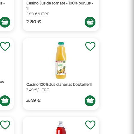
s -
Casino Jus de tomate - 100% pur jus -
1l
2,80 €/LITRE
2.80 €
Jus
Casino 100% Jus d'ananas bouteille 1l
3,49 €/LITRE
3.49 €