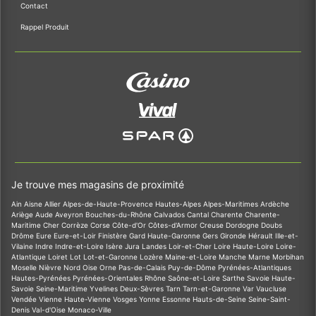
Contact
Rappel Produit
Je trouve mes magasins de proximité
Ain
Aisne
Allier
Alpes-de-Haute-Provence
Hautes-Alpes
Alpes-Maritimes
Ardèche
Ariège
Aude
Aveyron
Bouches-du-Rhône
Calvados
Cantal
Charente
Charente-
Maritime
Cher
Corrèze
Corse
Côte-d'Or
Côtes-d'Armor
Creuse
Dordogne
Doubs
Drôme
Eure
Eure-et-Loir
Finistère
Gard
Haute-Garonne
Gers
Gironde
Hérault
Ille-et-
Vilaine
Indre
Indre-et-Loire
Isère
Jura
Landes
Loir-et-Cher
Loire
Haute-Loire
Loire-
Atlantique
Loiret
Lot
Lot-et-Garonne
Lozère
Maine-et-Loire
Manche
Marne
Morbihan
Moselle
Nièvre
Nord
Oise
Orne
Pas-de-Calais
Puy-de-Dôme
Pyrénées-Atlantiques
Hautes-Pyrénées
Pyrénées-Orientales
Rhône
Saône-et-Loire
Sarthe
Savoie
Haute-
Savoie
Seine-Maritime
Yvelines
Deux-Sèvres
Tarn
Tarn-et-Garonne
Var
Vaucluse
Vendée
Vienne
Haute-Vienne
Vosges
Yonne
Essonne
Hauts-de-Seine
Seine-Saint-
Denis
Val-d'Oise
Monaco-Ville