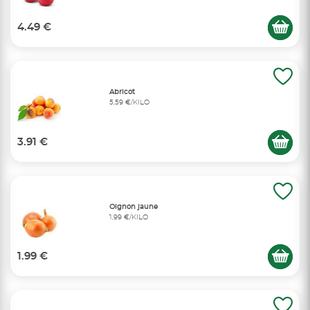
4.49 €
Abricot
5,59 €/KILO
3.91 €
Oignon jaune
1,99 €/KILO
1.99 €