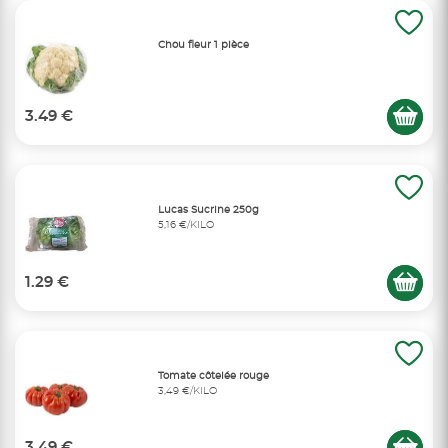
Chou fleur 1 pièce
3.49 €
Lucas Sucrine 250g
5,16 €/KILO
1.29 €
Tomate côtelée rouge
3,49 €/KILO
3.49 €