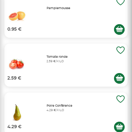
Pamplemousse
0.95 €
Tomate ronde
2,59 €/KILO
2.59 €
Poire Conférence
4,29 €/KILO
4.29 €