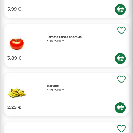
5.99 €
Tomate ronde charnue
3,89 €/KILO
3.89 €
Banane
2,25 €/KILO
2.25 €