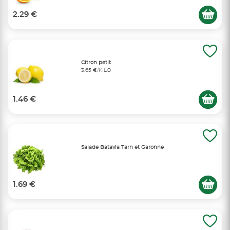
2.29 €
Citron petit
3,65 €/KILO
1.46 €
Salade Batavia Tarn et Garonne
1.69 €