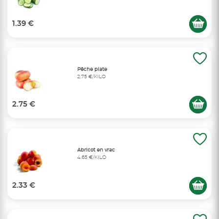
1.39 €
Pêche plate
2,75 €/KILO
2.75 €
Abricot en vrac
4,65 €/KILO
2.33 €