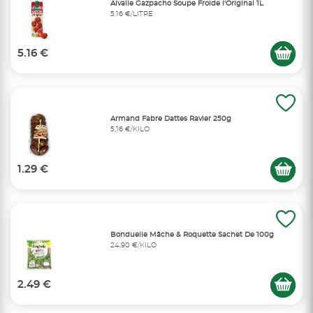
Alvalle Gazpacho Soupe Froide l'Original 1L
5,16 €/LITRE
5.16 €
Armand Fabre Dattes Ravier 250g
5,16 €/KILO
1.29 €
Bonduelle Mâche & Roquette Sachet De 100g
24,90 €/KILO
2.49 €