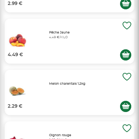
2.99 €
Pêche Jaune
4,49 €/KILO
4.49 €
Melon charentais 1,2kg
2.29 €
Oignon rouge