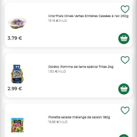
Croc'Frais Olives Vertes Entières Cassées à l'ail 250g
15,16 €/KILO
3.79 €
Doréoc Pomme de terre spécial frites 2kg
1,50 €/KILO
2.99 €
Florette salade mélange de saison 180g
15,83 €/KILO