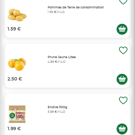
Pommes de Terre de consommation
1,59 €/KILO
1.59 €
Prune Jaune Litee
4,99 €/KILO
2.50 €
Endive 500g
3,98 €/KILO
1.99 €