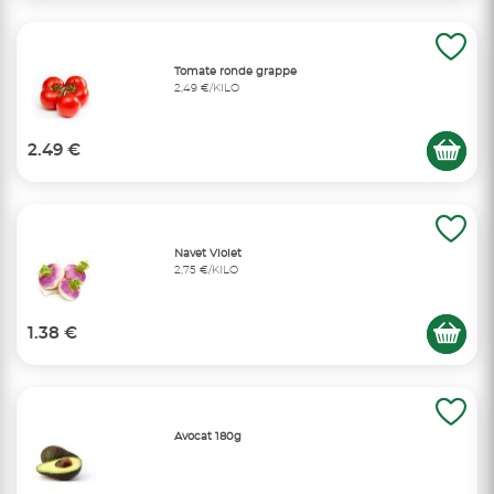
Tomate ronde grappe
2,49 €/KILO
2.49 €
Navet Violet
2,75 €/KILO
1.38 €
Avocat 180g