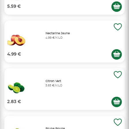
5.59 €
Nectarine Jaune
4,99 €/KILO
4.99 €
Citron Vert
5,65 €/KILO
2.83 €
Prune Rouge