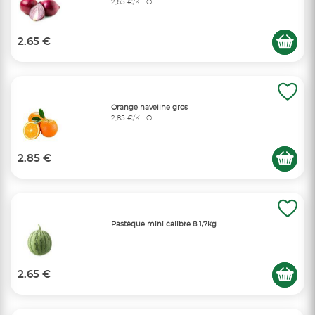
2,65 €/KILO
2.65 €
Orange naveline gros
2,85 €/KILO
2.85 €
Pastèque mini calibre 8 1,7kg
2.65 €