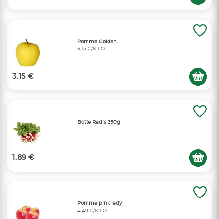
Pomme Golden
3,15 €/KILO
3.15 €
Botte Radis 250g
1.89 €
Pomme pink lady
4,49 €/KILO