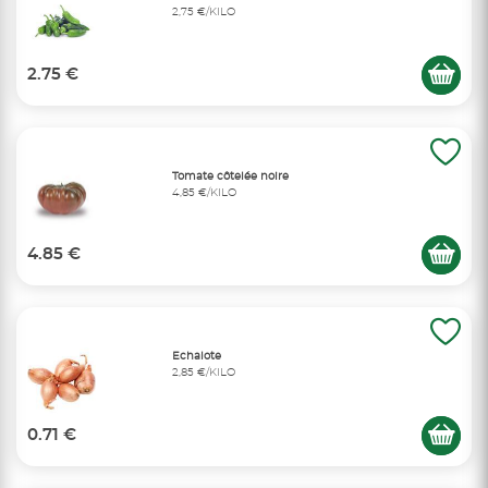
2,75 €/KILO
2.75 €
Tomate côtelée noire
4,85 €/KILO
4.85 €
Echalote
2,85 €/KILO
0.71 €