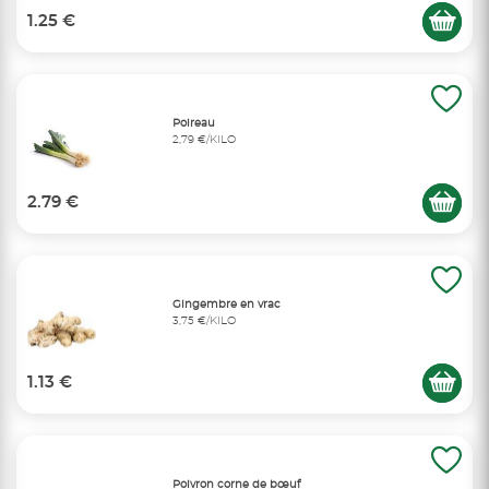
1.25 €
Poireau
2,79 €/KILO
2.79 €
Gingembre en vrac
3,75 €/KILO
1.13 €
Poivron corne de bœuf