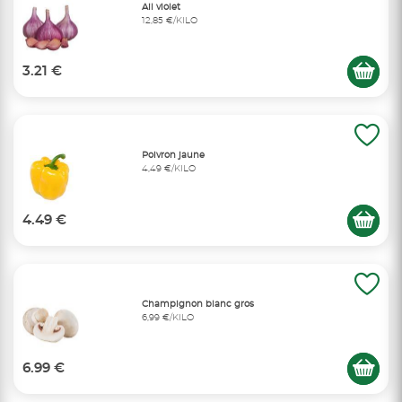
Ail violet
12,85 €/KILO
3.21 €
Poivron jaune
4,49 €/KILO
4.49 €
Champignon blanc gros
6,99 €/KILO
6.99 €