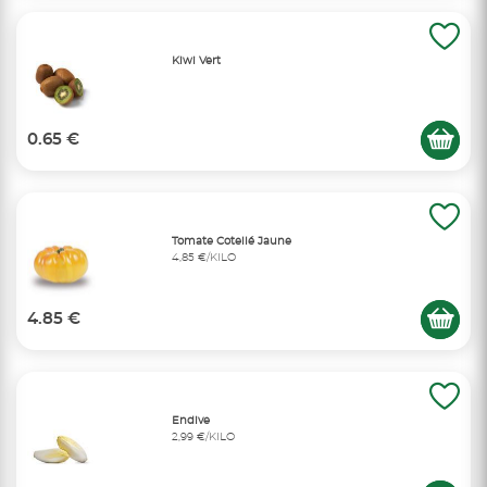
Kiwi Vert
0.65 €
Tomate Cotellé Jaune
4,85 €/KILO
4.85 €
Endive
2,99 €/KILO