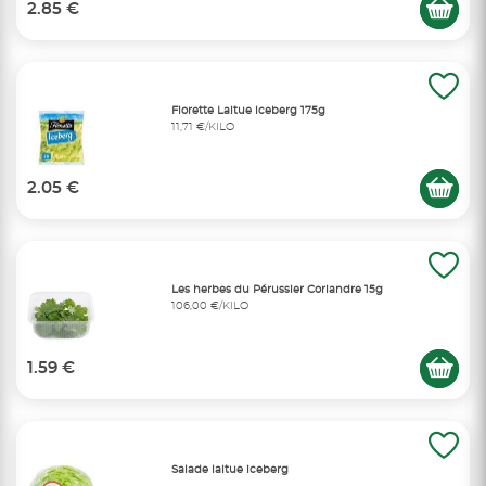
2.85 €
Florette Laitue iceberg 175g
11,71 €/KILO
2.05 €
Les herbes du Pérussier Coriandre 15g
106,00 €/KILO
1.59 €
Salade laitue iceberg