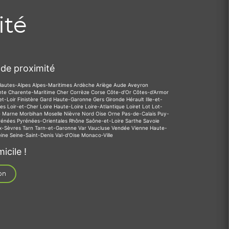
ité
de proximité
Hautes-Alpes
Alpes-Maritimes
Ardèche
Ariège
Aude
Aveyron
nte
Charente-Maritime
Cher
Corrèze
Corse
Côte-d'Or
Côtes-d'Armor
et-Loir
Finistère
Gard
Haute-Garonne
Gers
Gironde
Hérault
Ille-et-
des
Loir-et-Cher
Loire
Haute-Loire
Loire-Atlantique
Loiret
Lot
Lot-
e
Marne
Morbihan
Moselle
Nièvre
Nord
Oise
Orne
Pas-de-Calais
Puy-
rénées
Pyrénées-Orientales
Rhône
Saône-et-Loire
Sarthe
Savoie
x-Sèvres
Tarn
Tarn-et-Garonne
Var
Vaucluse
Vendée
Vienne
Haute-
eine
Seine-Saint-Denis
Val-d'Oise
Monaco-Ville
icile !
on