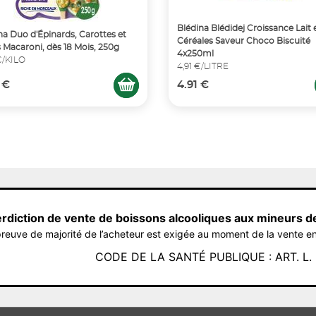
Blédina Blédidej Croissance Lait 
na Duo d'Épinards, Carottes et
Céréales Saveur Choco Biscuité
s Macaroni, dès 18 Mois, 250g
4x250ml
 €/KILO
4,91 €/LITRE
 €
4.91 €
erdiction de vente de boissons alcooliques aux mineurs d
reuve de majorité de l’acheteur est exigée au moment de la vente en
CODE DE LA SANTÉ PUBLIQUE : ART. L. 3