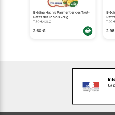
Blédina Hachis Parmentier des Tout-
Blédi
Petits dès 12 Mois 230g
Petit
11,30 €/KILO
11,92
2.60 €
2.98
Int
La p