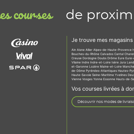
de proxim
s courses
Je trouve mes magasins 
Ain
Aisne
Allier
Alpes-de-Haute-Provence
Bouches-du-Rhône
Calvados
Cantal
Chare
Creuse
Dordogne
Doubs
Drôme
Eure
Eure-
Vilaine
Indre
Indre-et-Loire
Isère
Jura
Lan
et-Garonne
Lozère
Maine-et-Loire
Manch
de-Dôme
Pyrénées-Atlantiques
Hautes-Py
Haute-Savoie
Seine-Maritime
Yvelines
Deu
Vienne
Vosges
Yonne
Essonne
Hauts-de-S
Vos courses livrées à dom
Découvrir nos modes de livrais