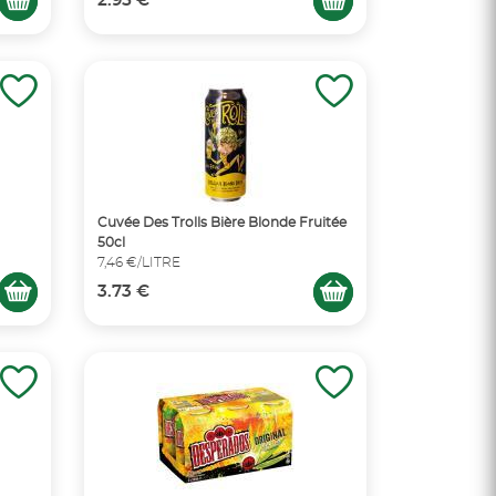
2.95 €
Cuvée Des Trolls Bière Blonde Fruitée
50cl
7,46 €/LITRE
3.73 €