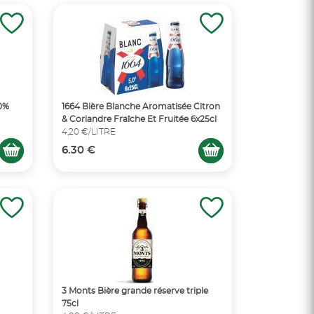
,0%
1664 Bière Blanche Aromatisée Citron
& Coriandre Fraîche Et Fruitée 6x25cl
4,20 €/LITRE
6.30 €
3 Monts Bière grande réserve triple
75cl