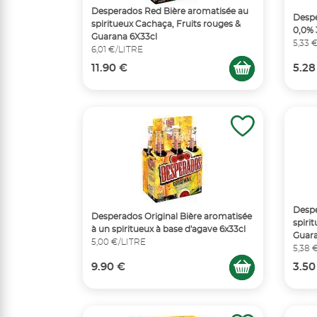
Desperados Red Bière aromatisée au
Despe
spiritueux Cachaça, Fruits rouges &
0,0% 
Guarana 6X33cl
5,33 
6,01 €/LITRE
11.90 €
5.28
Despe
Desperados Original Bière aromatisée
spiri
à un spiritueux à base d'agave 6x33cl
Guara
5,00 €/LITRE
5,38 
9.90 €
3.50