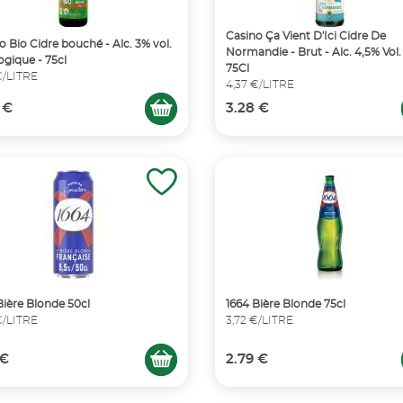
Casino Ça Vient D'Ici Cidre De
o Bio Cidre bouché - Alc. 3% vol.
Normandie - Brut - Alc. 4,5% Vol.
logique - 75cl
75Cl
€/LITRE
4,37 €/LITRE
 €
3.28 €
Bière Blonde 50cl
1664 Bière Blonde 75cl
€/LITRE
3,72 €/LITRE
 €
2.79 €