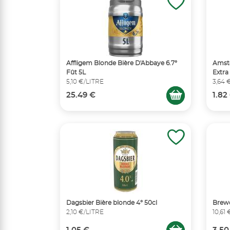
Affligem Blonde Bière D'Abbaye 6.7°
Amste
Fût 5L
Extra
5,10 €/LITRE
3,64 
25.49 €
1.82
Dagsbier Bière blonde 4° 50cl
Brewd
2,10 €/LITRE
10,61