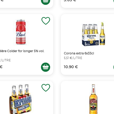
 €
3.05 €
ière Colder for longer 5% vol.
Corona extra 6x33cl
5,51 €/LITRE
€/LITRE
 €
10.90 €