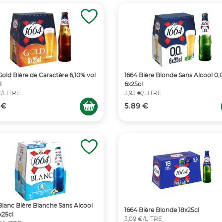
Gold Bière de Caractère 6,10% vol
1664 Bière Blonde Sans Alcool 0
l
6x25cl
€/LITRE
3,93 €/LITRE
 €
5.89 €
Blanc Bière Blanche Sans Alcool
1664 Bière Blonde 18x25cl
x25cl
3,09 €/LITRE