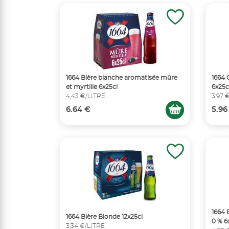
1664 Bière blanche aromatisée mûre
1664 
et myrtille 6x25cl
6x25c
4,43 €/LITRE
3,97 
6.64 €
5.96
1664 
1664 Bière Blonde 12x25cl
0 % 6
3,34 €/LITRE