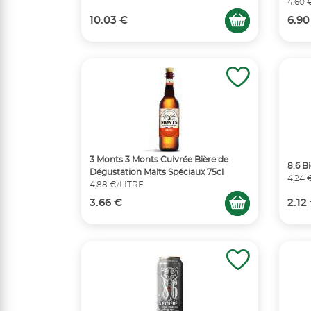
4,60 
10.03 €
6.90
3 Monts 3 Monts Cuivrée Bière de
8.6 B
Dégustation Malts Spéciaux 75cl
4,24 
4,88 €/LITRE
3.66 €
2.12