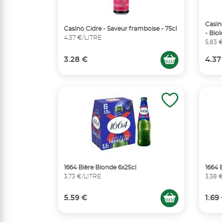
Casin
Casino Cidre - Saveur framboise - 75cl
- Bio
4,37 €/LITRE
5,83 
3.28 €
4.37
1664 Bière Blonde 6x25cl
1664 
3,73 €/LITRE
3,38 
5.59 €
1.69