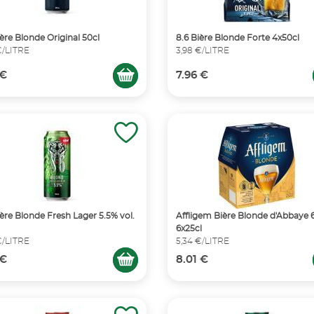
ière Blonde Original 50cl
8.6 Bière Blonde Forte 4x50cl
€/LITRE
3,98 €/LITRE
 €
7.96 €
ière Blonde Fresh Lager 5.5% vol.
Affligem Bière Blonde d'Abbaye 
6x25cl
€/LITRE
5,34 €/LITRE
 €
8.01 €