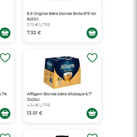
8.6 Original Bière blonde Boite 8°6 Vol
6x33cl
3,70 €/LITRE
7.32 €
6.7%
Affligem Blonde bière d'Abbaye 6.7°
12x25cl
4,34 €/LITRE
13.01 €