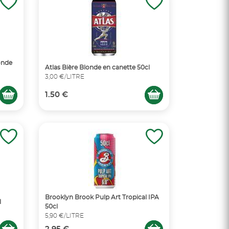
onde
Atlas Bière Blonde en canette 50cl
3,00 €/LITRE
1.50 €
Brooklyn Brook Pulp Art Tropical IPA
l
50cl
5,90 €/LITRE