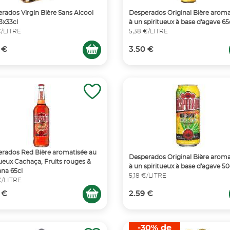
rados Virgin Bière Sans Alcool
Desperados Original Bière aroma
3x33cl
à un spiritueux à base d'agave 65
€/LITRE
5,38 €/LITRE
 €
3.50 €
rados Red Bière aromatisée au
Desperados Original Bière aroma
tueux Cachaça, Fruits rouges &
à un spiritueux à base d'agave 50
na 65cl
5,18 €/LITRE
€/LITRE
 €
2.59 €
-30% de