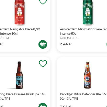
rdam Navigator Bière 8,0%
Amsterdam Maximator Bière Bl
 Intense 50cl
intense 50cl
€/LITRE
4,88 €/LITRE
 €
2.44 €
og Bière Brassée Punk Ipa 33cl
Brooklyn Bière Defender IPA 33c
 €/LITRE
9,24 €/LITRE