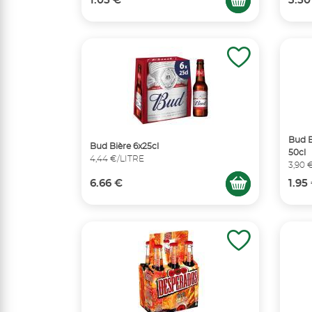
1.05 €
3.50
Bud B
Bud Bière 6x25cl
50cl
4,44 €/LITRE
3,90 
6.66 €
1.95