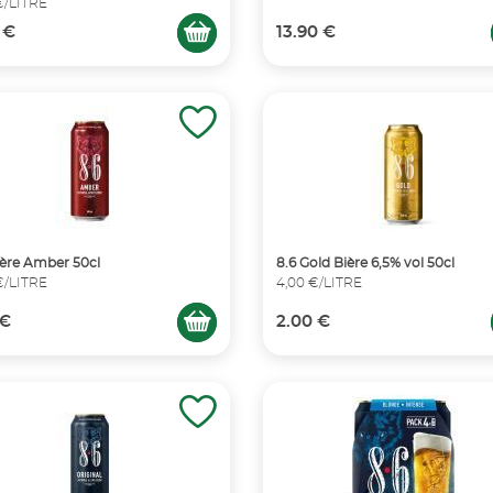
€/LITRE
 €
13.90 €
ière Amber 50cl
8.6 Gold Bière 6,5% vol 50cl
€/LITRE
4,00 €/LITRE
 €
2.00 €