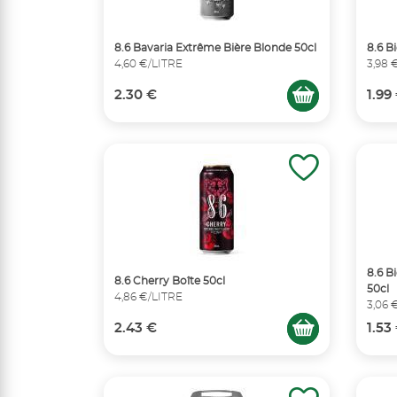
8.6 Bavaria Extrême Bière Blonde 50cl
8.6 B
4,60 €/LITRE
3,98 
2.30 €
1.99
8.6 B
8.6 Cherry Boîte 50cl
50cl
4,86 €/LITRE
3,06 
2.43 €
1.53