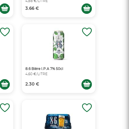
4,88 €/LITRE
3.66 €
8.6 Bière I.P.A 7% 50cl
4,60 €/LITRE
2.30 €