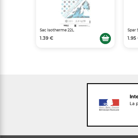
Sac Isotherme 22L
Spar 
1.39 €
1.95
Int
La p