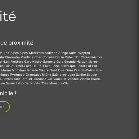
ité
de proximité
Hautes-Alpes
Alpes-Maritimes
Ardèche
Ariège
Aude
Aveyron
nte
Charente-Maritime
Cher
Corrèze
Corse
Côte-d'Or
Côtes-d'Armor
et-Loir
Finistère
Gard
Haute-Garonne
Gers
Gironde
Hérault
Ille-et-
des
Loir-et-Cher
Loire
Haute-Loire
Loire-Atlantique
Loiret
Lot
Lot-
e
Marne
Morbihan
Moselle
Nièvre
Nord
Oise
Orne
Pas-de-Calais
Puy-
rénées
Pyrénées-Orientales
Rhône
Saône-et-Loire
Sarthe
Savoie
x-Sèvres
Tarn
Tarn-et-Garonne
Var
Vaucluse
Vendée
Vienne
Haute-
eine
Seine-Saint-Denis
Val-d'Oise
Monaco-Ville
icile !
on