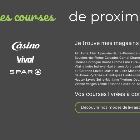
de proxim
s courses
Je trouve mes magasins 
Ain
Aisne
Allier
Alpes-de-Haute-Provence
Bouches-du-Rhône
Calvados
Cantal
Chare
Creuse
Dordogne
Doubs
Drôme
Eure
Eure-
Vilaine
Indre
Indre-et-Loire
Isère
Jura
Lan
et-Garonne
Lozère
Maine-et-Loire
Manch
de-Dôme
Pyrénées-Atlantiques
Hautes-Py
Haute-Savoie
Seine-Maritime
Yvelines
Deu
Vienne
Vosges
Yonne
Essonne
Hauts-de-S
Vos courses livrées à dom
Découvrir nos modes de livrais