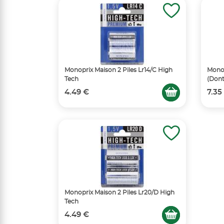
Monoprix Maison 2 Piles Lr14/C High
Monop
Tech
(Dont
4.49 €
7.35
Monoprix Maison 2 Piles Lr20/D High
Tech
4.49 €