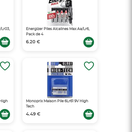
/Lr03,
Energizer Piles Alcalines Max Aa/Lr6,
Pack de 4
6.20 €
 High
Monoprix Maison Pile 6Lr61 9V High
Tech
4.49 €