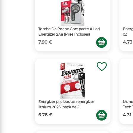
Torche De Poche Compacte À Led
Energ
Energizer 2Aa (Piles Incluses)
x2
7.90 €
4.73
Energizer pile bouton energizer
Monop
lithium 2025, pack de 2
Tech 
6.78 €
4.31