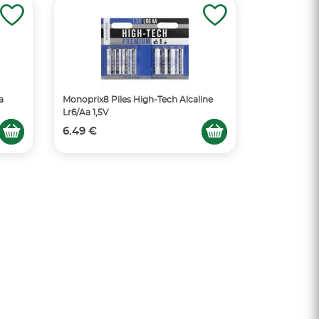
a
Monoprix8 Piles High-Tech Alcaline
Lr6/Aa 1,5V
6.49 €