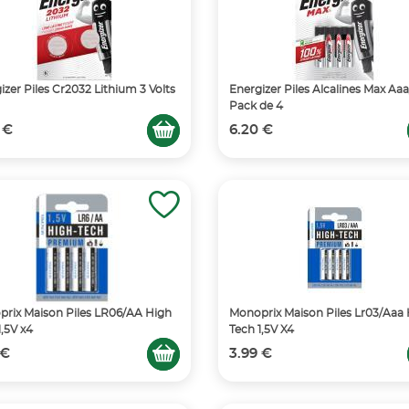
izer Piles Cr2032 Lithium 3 Volts
Energizer Piles Alcalines Max Aaa
Pack de 4
 €
6.20 €
rix Maison Piles LR06/AA High
Monoprix Maison Piles Lr03/Aaa
1,5V x4
Tech 1,5V X4
 €
3.99 €