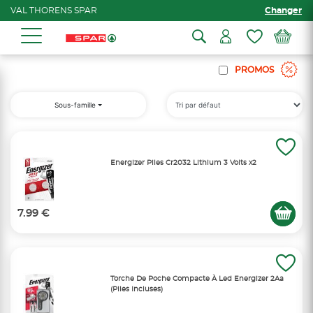
VAL THORENS SPAR
Changer
PROMOS
Sous-famille
Energizer Piles Cr2032 Lithium 3 Volts x2
7.99 €
Torche De Poche Compacte À Led Energizer 2Aa
(Piles Incluses)