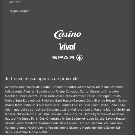
Contact
Rappel Produit
Je trouve mes magasins de proximité
Ain
Aisne
Allier
Alpes-de-Haute-Provence
Hautes-Alpes
Alpes-Maritimes
Ardèche
Ariège
Aude
Aveyron
Bouches-du-Rhône
Calvados
Cantal
Charente
Charente-
Maritime
Cher
Corrèze
Corse
Côte-d'Or
Côtes-d'Armor
Creuse
Dordogne
Doubs
Drôme
Eure
Eure-et-Loir
Finistère
Gard
Haute-Garonne
Gers
Gironde
Hérault
Ille-et-
Vilaine
Indre
Indre-et-Loire
Isère
Jura
Landes
Loir-et-Cher
Loire
Haute-Loire
Loire-
Atlantique
Loiret
Lot
Lot-et-Garonne
Lozère
Maine-et-Loire
Manche
Marne
Morbihan
Moselle
Nièvre
Nord
Oise
Orne
Pas-de-Calais
Puy-de-Dôme
Pyrénées-Atlantiques
Hautes-Pyrénées
Pyrénées-Orientales
Rhône
Saône-et-Loire
Sarthe
Savoie
Haute-
Savoie
Seine-Maritime
Yvelines
Deux-Sèvres
Tarn
Tarn-et-Garonne
Var
Vaucluse
Vendée
Vienne
Haute-Vienne
Vosges
Yonne
Essonne
Hauts-de-Seine
Seine-Saint-
Denis
Val-d'Oise
Monaco-Ville