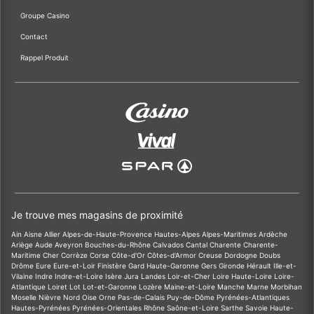
Groupe Casino
Contact
Rappel Produit
Je trouve mes magasins de proximité
Ain
Aisne
Allier
Alpes-de-Haute-Provence
Hautes-Alpes
Alpes-Maritimes
Ardèche
Ariège
Aude
Aveyron
Bouches-du-Rhône
Calvados
Cantal
Charente
Charente-
Maritime
Cher
Corrèze
Corse
Côte-d'Or
Côtes-d'Armor
Creuse
Dordogne
Doubs
Drôme
Eure
Eure-et-Loir
Finistère
Gard
Haute-Garonne
Gers
Gironde
Hérault
Ille-et-
Vilaine
Indre
Indre-et-Loire
Isère
Jura
Landes
Loir-et-Cher
Loire
Haute-Loire
Loire-
Atlantique
Loiret
Lot
Lot-et-Garonne
Lozère
Maine-et-Loire
Manche
Marne
Morbihan
Moselle
Nièvre
Nord
Oise
Orne
Pas-de-Calais
Puy-de-Dôme
Pyrénées-Atlantiques
Hautes-Pyrénées
Pyrénées-Orientales
Rhône
Saône-et-Loire
Sarthe
Savoie
Haute-