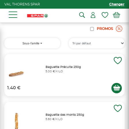
VAL THORENS SPAR
Changer
PROMOS
Sous-famille
Baguette Précuite 250g
5,00 €/KILO
1.40 €
Baguette des monts 250g
5,60 €/KILO