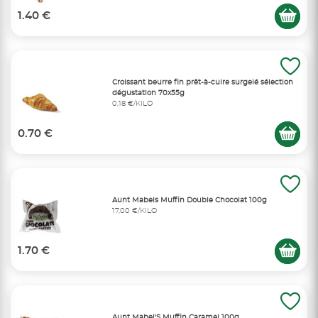
1.40 €
Croissant beurre fin prêt-à-cuire surgelé sélection
dégustation 70x55g
0,18 €/KILO
0.70 €
Aunt Mabels Muffin Double Chocolat 100g
17,00 €/KILO
1.70 €
Aunt Mabel'S Muffin Caramel 100g