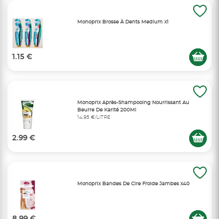
Monoprix Brosse À Dents Medium x1
1.15 €
Monoprix Après-Shampooing Nourrissant Au
Beurre De Karité 200Ml
14,95 €/LITRE
2.99 €
Monoprix Bandes De Cire Froide Jambes x40
8.99 €