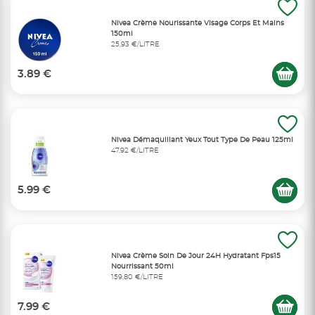
Nivea Crème Nourissante Visage Corps Et Mains
150ml
25,93 €/LITRE
3.89 €
Nivea Démaquillant Yeux Tout Type De Peau 125ml
47,92 €/LITRE
5.99 €
Nivea Crème Soin De Jour 24H Hydratant Fps15
Nourrissant 50ml
159,80 €/LITRE
7.99 €