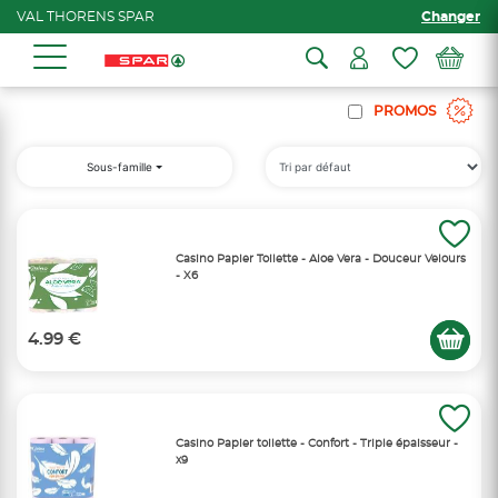
VAL THORENS SPAR
Changer
PROMOS
Sous-famille
Casino Papier Toilette - Aloe Vera - Douceur Velours
- X6
4.99 €
Casino Papier toilette - Confort - Triple épaisseur -
x9