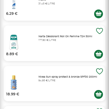
31,45 €/LITRE
6.29 €
Narta Déodorant Roll On Femme 72H 50ml
177,80 €/LITRE
8.89 €
Nivea Sun spray protect & bronze SPF30 200ml
94,95 €/LITRE
18.99 €