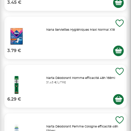
3.45 €
Nana Serviettes Hygiéniques Maxi Normal X18
3.79 €
Narta Déodorant Homme efficacité 48h 168ml
31,45 €/LITRE
6.29 €
Narta Déodorant Femme Cologne efficacité 48h
170ml