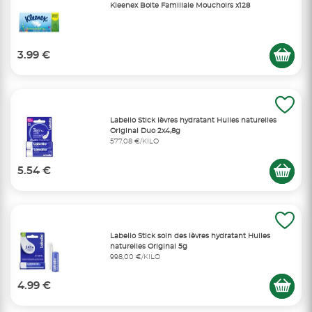
Kleenex Boite Familiale Mouchoirs x128
3.99 €
Labello Stick lèvres hydratant Huiles naturelles
Original Duo 2x4,8g
577,08 €/KILO
5.54 €
Labello Stick soin des lèvres hydratant Huiles
naturelles Original 5g
998,00 €/KILO
4.99 €