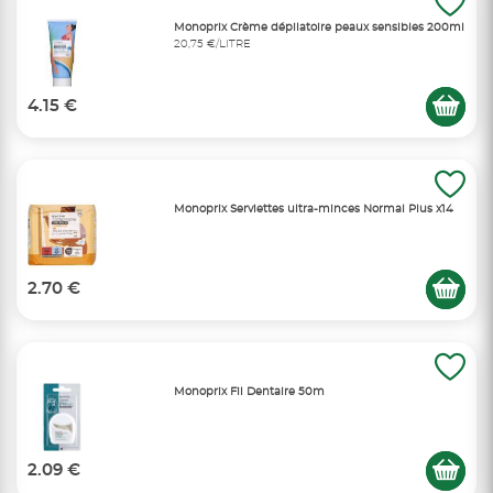
Monoprix Crème dépilatoire peaux sensibles 200ml
20,75 €/LITRE
4.15 €
Monoprix Serviettes ultra-minces Normal Plus x14
2.70 €
Monoprix Fil Dentaire 50m
2.09 €