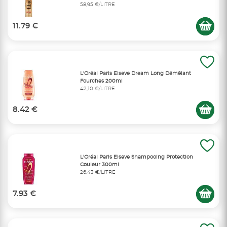
58,95 €/LITRE
11.79 €
L'Oréal Paris Elseve Dream Long Démêlant
Fourches 200ml
42,10 €/LITRE
8.42 €
L'Oréal Paris Elseve Shampooing Protection
Couleur 300ml
26,43 €/LITRE
7.93 €