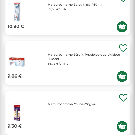
Mercurochrome Spray Nasal 150ml
72,67 €/LITRE
10.90 €
Mercurochrome Sérum Physiologique Unidose
30x5ml
65,73 €/LITRE
9.86 €
Mercurochrome Coupe-Ongles
9.30 €