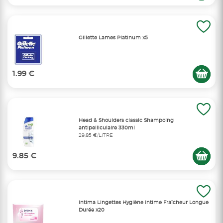
Gillette Lames Platinum x5
1.99 €
Head & Shoulders classic Shampoing
antipelliculaire 330ml
29,85 €/LITRE
9.85 €
Intima Lingettes Hygiène Intime Fraîcheur Longue
Durée x20