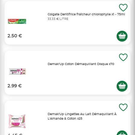
Colgate Dentifrice fraîcheur chlorophylle x1 - 75ml
33,33 €/LITRE
2.50 €
Demak'Up Coton Démaquillant Disque x70
2.99 €
Demak'Up Lingettes Au Lait Démaquillant À
L'Amande & Coton x25