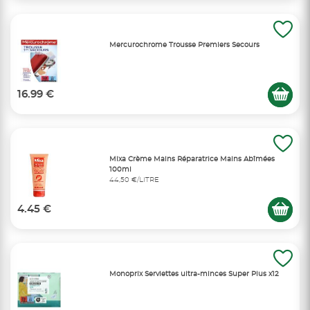
Mercurochrome Trousse Premiers Secours
16.99 €
Mixa Crème Mains Réparatrice Mains Abîmées
100ml
44,50 €/LITRE
4.45 €
Monoprix Serviettes ultra-minces Super Plus x12