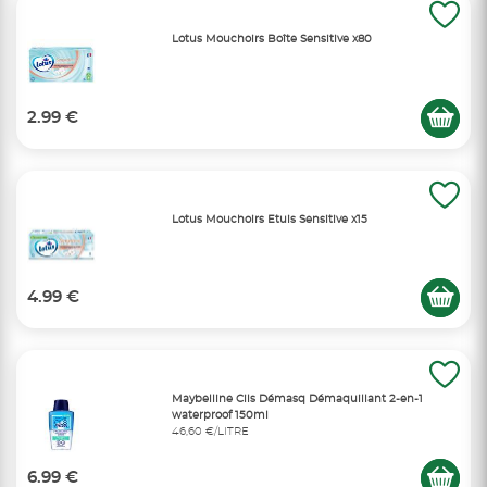
Lotus Mouchoirs Boîte Sensitive x80
2.99 €
Lotus Mouchoirs Etuis Sensitive x15
4.99 €
Maybelline Cils Démasq Démaquillant 2-en-1
waterproof 150ml
46,60 €/LITRE
6.99 €