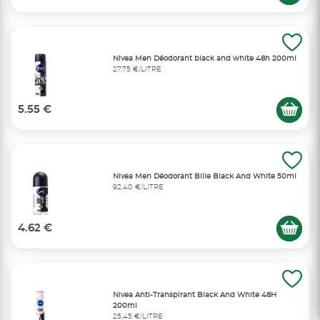
Nivea Men Déodorant black and white 48h 200ml
27,75 €/LITRE
5.55 €
Nivea Men Déodorant Bille Black And White 50ml
92,40 €/LITRE
4.62 €
Nivea Anti-Transpirant Black And White 48H
200ml
25,45 €/LITRE