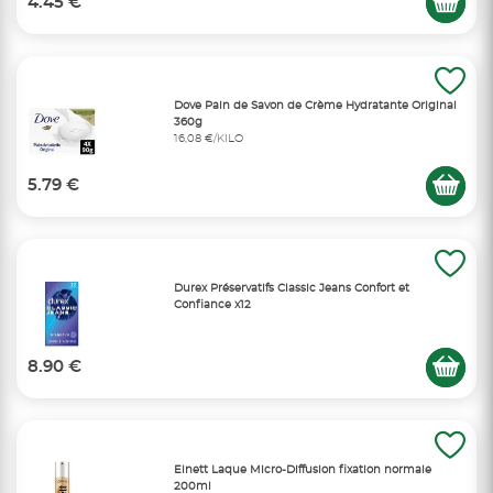
4.45 €
Dove Pain de Savon de Crème Hydratante Original
360g
16,08 €/KILO
5.79 €
Durex Préservatifs Classic Jeans Confort et
Confiance x12
8.90 €
Elnett Laque Micro-Diffusion fixation normale
200ml