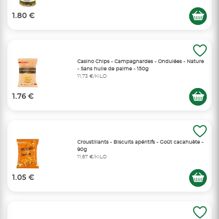
1.80 €
Casino Chips - Campagnardes - Ondulées - Nature
- Sans huile de palme - 150g
11,73 €/KILO
1.76 €
Croustillants - Biscuits apéritifs - Goût cacahuète -
90g
11,67 €/KILO
1.05 €