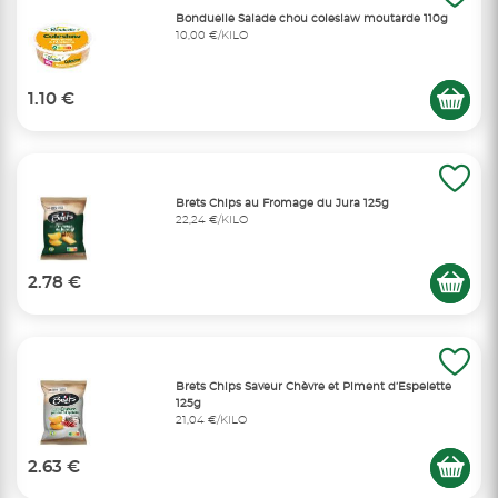
Bonduelle Salade chou coleslaw moutarde 110g
10,00 €/KILO
1.10 €
Brets Chips au Fromage du Jura 125g
22,24 €/KILO
2.78 €
Brets Chips Saveur Chèvre et Piment d’Espelette
125g
21,04 €/KILO
2.63 €