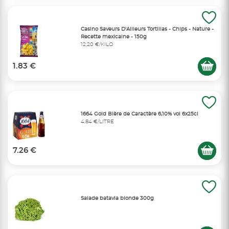
Casino Saveurs D'Ailleurs Tortillas - Chips - Nature -
Recette mexicaine - 150g
12,20 €/KILO
1.83 €
1664 Gold Bière de Caractère 6,10% vol 6x25cl
4,84 €/LITRE
7.26 €
Salade batavia blonde 300g