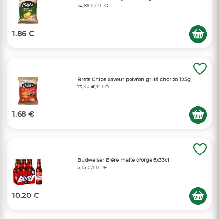
14,88 €/KILO
1.86 €
Brets Chips Saveur poivron grillé chorizo 125g
13,44 €/KILO
1.68 €
Budweiser Bière malte d'orge 6x33cl
5,15 €/LITRE
10.20 €