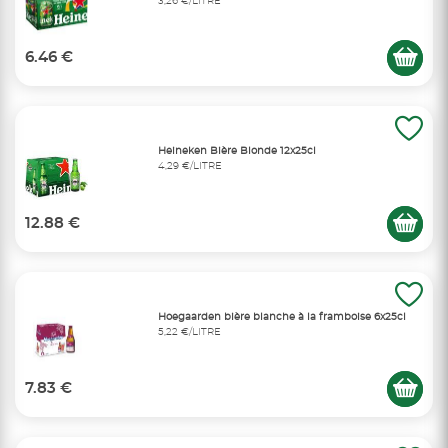
3,26 €/LITRE
6.46 €
Heineken Bière Blonde 12x25cl
4,29 €/LITRE
12.88 €
Hoegaarden bière blanche à la framboise 6x25cl
5,22 €/LITRE
7.83 €