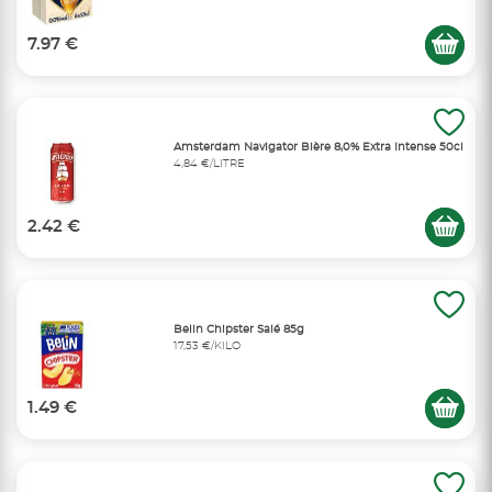
7.97 €
Amsterdam Navigator Bière 8,0% Extra Intense 50cl
4,84 €/LITRE
2.42 €
Belin Chipster Salé 85g
17,53 €/KILO
1.49 €