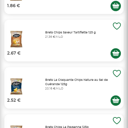
1.86 €
Brets Chips Saveur Tartiflette 125 g
21,36 €/KILO
2.67 €
Brets La Craquante Chips Nature au Sel de
Guérande 125g
20,16 €/KILO
2.52 €
Brets Chips La Paysanne 125g