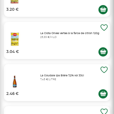
3.20 €
La Ciota Olives vertes à la farce de citron 120g
25,33 €/KILO
3.04 €
La Goudale Ipa Bière 7,2% vol 33cl
7,45 €/LITRE
2.46 €