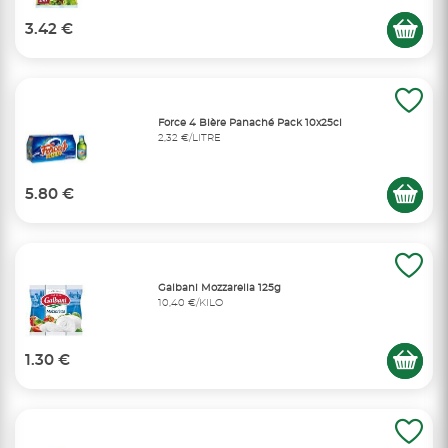
3.42 €
Force 4 Bière Panaché Pack 10x25cl
2,32 €/LITRE
5.80 €
Galbani Mozzarella 125g
10,40 €/KILO
1.30 €