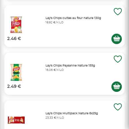
Lay's Chips cuites au four nature 130g
18,92 €/KILO
2.46 €
Lay's Chips Paysanne Nature 155g
16,06 €/KILO
2.49 €
Lay's Chips Multipack Nature 6x25g
23,33 €/KILO