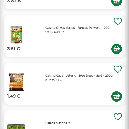
3.83 €
Casino Olives Vertes - Farcies Poivron - 120G
29,25 €/KILO
3.51 €
Casino Cacahuètes grillées à sec - Salé - 250g
5,96 €/KILO
1.49 €
Salade Sucrine x3