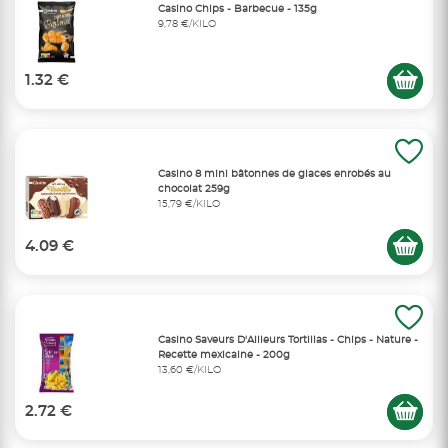
Casino Chips - Barbecue - 135g
9,78 €/KILO
1.32 €
Casino 8 mini bâtonnes de glaces enrobés au
chocolat 259g
15,79 €/KILO
4.09 €
Casino Saveurs D'Ailleurs Tortillas - Chips - Nature -
Recette mexicaine - 200g
13,60 €/KILO
2.72 €