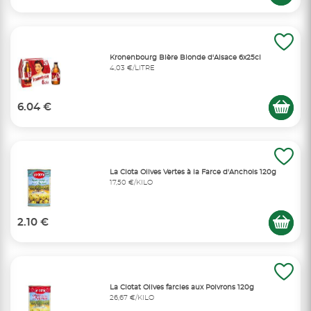
Kronenbourg Bière Blonde d'Alsace 6x25cl
4,03 €/LITRE
6.04 €
La Ciota Olives Vertes à la Farce d'Anchois 120g
17,50 €/KILO
2.10 €
La Ciotat Olives farcies aux Poivrons 120g
26,67 €/KILO