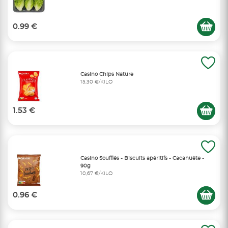
0.99 €
Casino Chips Nature
15,30 €/KILO
1.53 €
Casino Soufflés - Biscuits apéritifs - Cacahuète -
90g
10,67 €/KILO
0.96 €