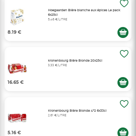
Hoegaarden Bière blanche aux épices Le pack
6x25cl
5,46 €/LITRE
8.19 €
kronenbourg Bière Blonde 20x25cl
3,33 €/LITRE
16.65 €
Kronenbourg Bière Blonde 4°2 6x33cl
2,61 €/LITRE
5.16 €