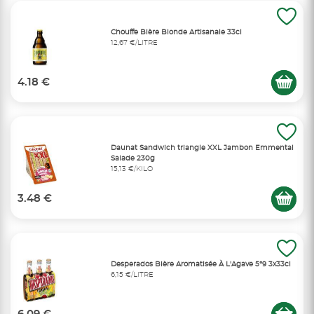
Chouffe Bière Blonde Artisanale 33cl
12,67 €/LITRE
4.18 €
Daunat Sandwich triangle XXL Jambon Emmental
Salade 230g
15,13 €/KILO
3.48 €
Desperados Bière Aromatisée À L'Agave 5°9 3x33cl
6,15 €/LITRE