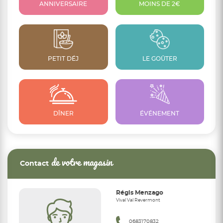
ANNIVERSAIRE
MOINS DE 2€
PETIT DÉJ
LE GOÛTER
DÎNER
ÉVÉNEMENT
de votre magasin
Contact
Régis Menzago
Vival Val Revermont
0683170832