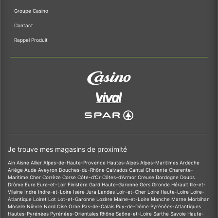
Groupe Casino
Contact
Rappel Produit
Je trouve mes magasins de proximité
Ain
Aisne
Allier
Alpes-de-Haute-Provence
Hautes-Alpes
Alpes-Maritimes
Ardèche
Ariège
Aude
Aveyron
Bouches-du-Rhône
Calvados
Cantal
Charente
Charente-
Maritime
Cher
Corrèze
Corse
Côte-d'Or
Côtes-d'Armor
Creuse
Dordogne
Doubs
Drôme
Eure
Eure-et-Loir
Finistère
Gard
Haute-Garonne
Gers
Gironde
Hérault
Ille-et-
Vilaine
Indre
Indre-et-Loire
Isère
Jura
Landes
Loir-et-Cher
Loire
Haute-Loire
Loire-
Atlantique
Loiret
Lot
Lot-et-Garonne
Lozère
Maine-et-Loire
Manche
Marne
Morbihan
Moselle
Nièvre
Nord
Oise
Orne
Pas-de-Calais
Puy-de-Dôme
Pyrénées-Atlantiques
Hautes-Pyrénées
Pyrénées-Orientales
Rhône
Saône-et-Loire
Sarthe
Savoie
Haute-