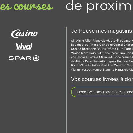
de proxim
s courses
Je trouve mes magasins 
Ain
Aisne
Allier
Alpes-de-Haute-Provence
Bouches-du-Rhône
Calvados
Cantal
Chare
Creuse
Dordogne
Doubs
Drôme
Eure
Eure-
Vilaine
Indre
Indre-et-Loire
Isère
Jura
Lan
et-Garonne
Lozère
Maine-et-Loire
Manch
de-Dôme
Pyrénées-Atlantiques
Hautes-Py
Haute-Savoie
Seine-Maritime
Yvelines
Deu
Vienne
Vosges
Yonne
Essonne
Hauts-de-S
Vos courses livrées à dom
Découvrir nos modes de livrais