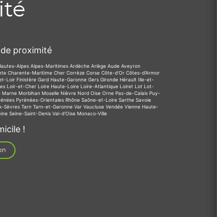
ité
de proximité
Hautes-Alpes
Alpes-Maritimes
Ardèche
Ariège
Aude
Aveyron
nte
Charente-Maritime
Cher
Corrèze
Corse
Côte-d'Or
Côtes-d'Armor
et-Loir
Finistère
Gard
Haute-Garonne
Gers
Gironde
Hérault
Ille-et-
des
Loir-et-Cher
Loire
Haute-Loire
Loire-Atlantique
Loiret
Lot
Lot-
e
Marne
Morbihan
Moselle
Nièvre
Nord
Oise
Orne
Pas-de-Calais
Puy-
rénées
Pyrénées-Orientales
Rhône
Saône-et-Loire
Sarthe
Savoie
x-Sèvres
Tarn
Tarn-et-Garonne
Var
Vaucluse
Vendée
Vienne
Haute-
eine
Seine-Saint-Denis
Val-d'Oise
Monaco-Ville
icile !
on