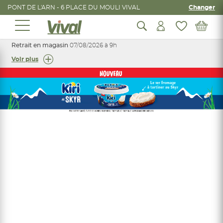
PONT DE L'ARN - 6 PLACE DU MOULI VIVAL
Changer
Retrait en magasin
07/08/2026 à 9h
Voir plus