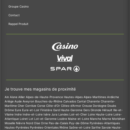
Groupe Casino
Contact
Rappel Produit
Je trouve mes magasins de proximité
Ain
Aisne
Allier
Alpes-de-Haute-Provence
Hautes-Alpes
Alpes-Maritimes
Ardèche
Ariège
Aude
Aveyron
Bouches-du-Rhône
Calvados
Cantal
Charente
Charente-
Maritime
Cher
Corrèze
Corse
Côte-d'Or
Côtes-d'Armor
Creuse
Dordogne
Doubs
Drôme
Eure
Eure-et-Loir
Finistère
Gard
Haute-Garonne
Gers
Gironde
Hérault
Ille-et-
Vilaine
Indre
Indre-et-Loire
Isère
Jura
Landes
Loir-et-Cher
Loire
Haute-Loire
Loire-
Atlantique
Loiret
Lot
Lot-et-Garonne
Lozère
Maine-et-Loire
Manche
Marne
Morbihan
Moselle
Nièvre
Nord
Oise
Orne
Pas-de-Calais
Puy-de-Dôme
Pyrénées-Atlantiques
Hautes-Pyrénées
Pyrénées-Orientales
Rhône
Saône-et-Loire
Sarthe
Savoie
Haute-