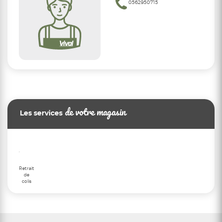
0562950715
de votre magasin
Les services
Retrait
de
colis