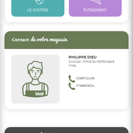
LE GOÛTER
ÉVÉNEMENT
de votre magasin
Contact
PHILIPPE DIEU
GUICLAN - 13 RUE DU PATRONAGE
VIVAL
0298722458
0768809334